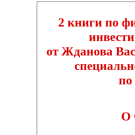
2 книги по ф
инвести
от Жданова Ва
специальн
по
О 