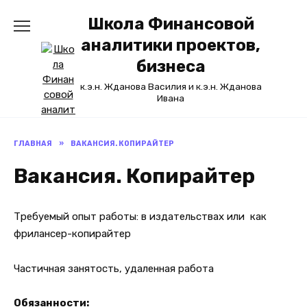
Перейти
Школа Финансовой
к
содержанию
аналитики проектов,
бизнеса
к.э.н. Жданова Василия и к.э.н. Жданова
Ивана
ГЛАВНАЯ
»
ВАКАНСИЯ. КОПИРАЙТЕР
Вакансия. Копирайтер
Требуемый опыт работы:
в издательствах или как
фрилансер-копирайтер
Частичная занятость, удаленная работа
Обязанности: