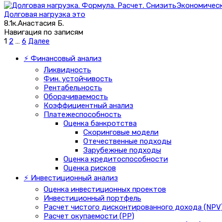
Экономическ
Долговая нагрузка это
8.1к.
Анастасия Б.
Навигация по записям
1
2
…
6
Далее
⚡ Финансовый анализ
Ликвидность
Фин. устойчивость
Рентабельность
Оборачиваемость
Коэффициентный анализ
Платежеспособность
Оценка банкротства
Скоринговые модели
Отечественные подходы
Зарубежные подходы
Оценка кредитоспособности
Оценка рисков
⚡ Инвестиционный анализ
Оценка инвестиционных проектов
Инвестиционный портфель
Расчет чистого дисконтированного дохода (NPV
Расчет окупаемости (PP)