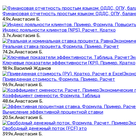
Финансовая отчетность простым языком: ОДДС, ОПУ, балан
4.9к.
Анастасия Б.
Индекс лояльности клиентов (NPS). Расчет. Кратко
3.7к.
Анастасия Б.
Экономиче
Реальная ставка процента. Формула. Пример. Расчет
74.2к.
Анастасия Б.
Эк
Ключевые показатели эффективности (KPI). Пример. Кратко
18.9к.
Василий Жданов
Эконо
Приведенная стоимость. Формула. Пример. Расчет
96.9к.
Анастасия Б.
Экономические 
Коэффициент сменности. Формула. Таблица
48.6к.
Анастасия Б.
Вычисление эффективной процентной ставки
20.5к.
Анастасия Б.
Эко
Свободный денежный поток (FCF) это
39.9к.
Анастасия Б.