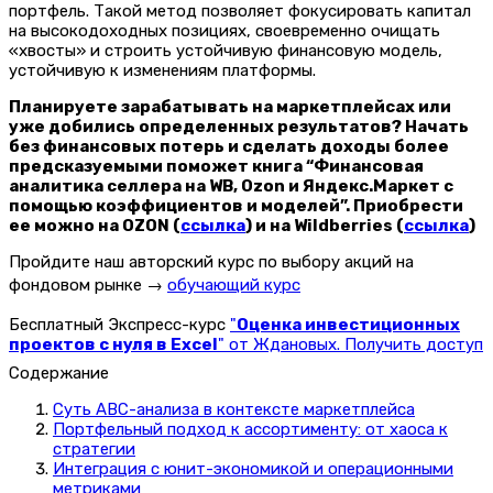
портфель. Такой метод позволяет фокусировать капитал
на высокодоходных позициях, своевременно очищать
«хвосты» и строить устойчивую финансовую модель,
устойчивую к изменениям платформы.
Планируете зарабатывать на маркетплейсах или
уже добились определенных результатов? Начать
без финансовых потерь и сделать доходы более
предсказуемыми поможет книга “Финансовая
аналитика селлера на WB, Ozon и Яндекс.Маркет с
помощью коэффициентов и моделей”. Приобрести
ее можно на OZON (
ссылка
) и на Wildberries (
ссылка
)
Пройдите наш авторский курс по выбору акций на
фондовом рынке →
обучающий курс
Бесплатный Экспресс-курс
"
Оценка инвестиционных
проектов с нуля в Excel
" от Ждановых. Получить доступ
Содержание
Суть ABC-анализа в контексте маркетплейса
Портфельный подход к ассортименту: от хаоса к
стратегии
Интеграция с юнит-экономикой и операционными
метриками