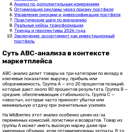
Анализ по дополнительным измерениям
Оптимизация рекламы через призму портфеля
Управление рисками и диверсификация портфеля
Практические шаги по внедрению
Реальные кейсы трансформации
Тренды и перспективы 2026 года
Заключение: ассортимент как инвестиционный
портфель
Суть ABC-анализа в контексте
маркетплейса
ABC-анализ делит товары на три категории по вкладу в
ключевые показатели: выручку, прибыль или
оборачиваемость. Группа A — это 20 процентов позиций,
которые дают около 80 процентов результата. Группа B —
средние, обеспечивающие стабильность. Группа C —
«хвосты», которые часто приносят убытки или
минимальную отдачу при значительных усилиях.
На Wildberries этот анализ особенно ценен из-за
переменных комиссий, логистики и возвратов. Товар из
группы A может иметь высокую маржу даже при
умеренных объемах, если оптимизированы затраты. В то