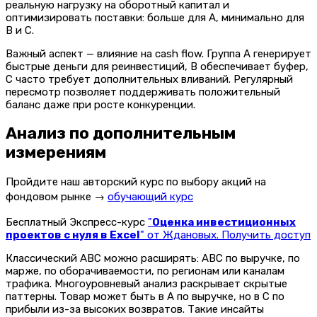
реальную нагрузку на оборотный капитал и
оптимизировать поставки: больше для A, минимально для
B и C.
Важный аспект — влияние на cash flow. Группа A генерирует
быстрые деньги для реинвестиций, B обеспечивает буфер,
C часто требует дополнительных вливаний. Регулярный
пересмотр позволяет поддерживать положительный
баланс даже при росте конкуренции.
Анализ по дополнительным
измерениям
Пройдите наш авторский курс по выбору акций на
фондовом рынке →
обучающий курс
Бесплатный Экспресс-курс
"
Оценка инвестиционных
проектов с нуля в Excel
" от Ждановых. Получить доступ
Классический ABC можно расширять: ABC по выручке, по
марже, по оборачиваемости, по регионам или каналам
трафика. Многоуровневый анализ раскрывает скрытые
паттерны. Товар может быть в A по выручке, но в C по
прибыли из-за высоких возвратов. Такие инсайты