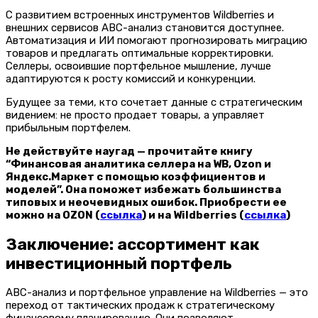
С развитием встроенных инструментов Wildberries и
внешних сервисов ABC-анализ становится доступнее.
Автоматизация и ИИ помогают прогнозировать миграцию
товаров и предлагать оптимальные корректировки.
Селлеры, освоившие портфельное мышление, лучше
адаптируются к росту комиссий и конкуренции.
Будущее за теми, кто сочетает данные с стратегическим
видением: не просто продает товары, а управляет
прибыльным портфелем.
Не действуйте наугад — прочитайте книгу
“Финансовая аналитика селлера на WB, Ozon и
Яндекс.Маркет с помощью коэффициентов и
моделей”. Она поможет избежать большинства
типовых и неочевидных ошибок. Приобрести ее
можно на OZON (
ссылка
) и на Wildberries (
ссылка
)
Заключение: ассортимент как
инвестиционный портфель
ABC-анализ и портфельное управление на Wildberries — это
переход от тактических продаж к стратегическому