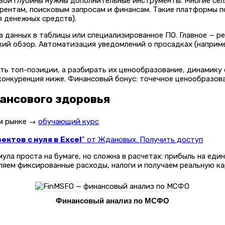
совой глубины нужны дополнительные инструменты. Многие с
урентам, поисковым запросам и финансам. Такие платформы
 денежных средств).
 данных в таблицы или специализированное ПО. Главное — р
ий обзор. Автоматизация уведомлений о просадках (наприме
еть топ-позиции, а разбирать их ценообразование, динамику
а конкуренция ниже. Финансовый бонус: точечное ценообразо
ансового здоровья
ом рынке →
обучающий курс
ктов с нуля в Excel
" от Ждановых. Получить доступ
ла проста на бумаге, но сложна в расчетах: прибыль на еди
вляем фиксированные расходы, налоги и получаем реальную ка
Финансовый анализ по МСФО