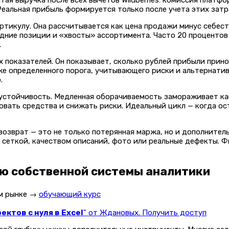
истая выручка после всех вычетов Wildberries: комиссия платф
Реальная прибыль формируется только после учета этих затр
тикулу. Она рассчитывается как цена продажи минус себест
дние позиции и «хвосты» ассортимента. Часто 20 процентов
.
х показателей. Он показывает, сколько рублей прибыли прин
же определенного порога, учитывающего риски и альтернатив
.
устойчивость. Медленная оборачиваемость замораживает кап
овать средства и снижать риски. Идеальный цикл — когда ос
возврат — это не только потерянная маржа, но и дополнител
 сеткой, качеством описаний, фото или реальные дефекты. 
ю собственной системы аналитики
ом рынке →
обучающий курс
ктов с нуля в Excel
" от Ждановых. Получить доступ