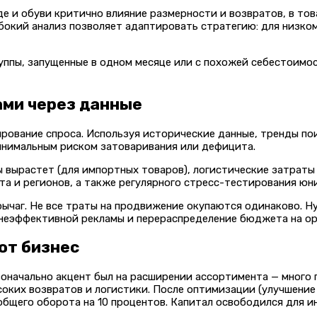
е и обуви критично влияние размерности и возвратов, в тов
убокий анализ позволяет адаптировать стратегию: для низко
уппы, запущенные в одном месяце или с похожей себестоимос
ами через данные
ование спроса. Используя исторические данные, тренды пои
инимальным риском затоваривания или дефицита.
 вырастет (для импортных товаров), логистические затраты
а и регионов, а также регулярного стресс-тестирования юн
чаг. Не все траты на продвижение окупаются одинаково. Нуж
 неэффективной рекламы и перераспределение бюджета на ор
ют бизнес
оначально акцент был на расширении ассортимента — много п
ких возвратов и логистики. После оптимизации (улучшение 
общего оборота на 10 процентов. Капитал освободился для и