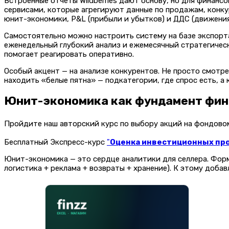
Встроенные отчеты Wildberries дают основу, но для финан
сервисами, которые агрегируют данные по продажам, конк
юнит-экономики, P&L (прибыли и убытков) и ДДС (движения
Самостоятельно можно настроить систему на базе экспорта
еженедельный глубокий анализ и ежемесячный стратегическ
помогает реагировать оперативно.
Особый акцент — на анализе конкурентов. Не просто смотр
находить «белые пятна» — подкатегории, где спрос есть, 
Юнит-экономика как фундамент фин
Пройдите наш авторский курс по выбору акций на фондов
Бесплатный Экспресс-курс
"
Оценка инвестиционных прое
Юнит-экономика — это сердце аналитики для селлера. Форму
логистика + реклама + возвраты + хранение). К этому доба