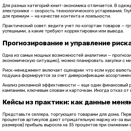
Для разных категорий юнит-экономика отличается. В одежд
электронике — скорость технологического устаревания. Гл
для премиум — на качестве контента и лояльности.
Практический совет: ведите учет по когортам товаров — гр
успешными, а какие требуют корректировки или вывода.
Прогнозирование и управление риск
Одна из самых мощных возможностей аналитики — прогнозир
экономическую ситуацию), можно планировать закупки с м
Риск-менеджмент включает сценарии: что если курс валюты
подушка формируется за счет диверсификации ассортимент
Анализ рекламной эффективности — еще один финансовый ры
кампаниям, ключевым словам и карточкам. Иногда отказ от
Кейсы из практики: как данные меня
Представьте селлера, торгующего товарами для дома. Перв
процентов артикулов дают отрицательную маржу из-за высо
размеров) прибыль выросла на 35 процентов при снижении 