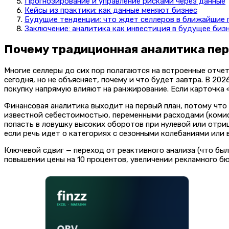
Прогнозирование и управление рисками через данные
Кейсы из практики: как данные меняют бизнес
Будущие тенденции: что ждет селлеров в ближайшие 
Заключение: аналитика как инвестиция в будущее биз
Почему традиционная аналитика пе
Многие селлеры до сих пор полагаются на встроенные отчет
сегодня, но не объясняет, почему и что будет завтра. В 20
покупку напрямую влияют на ранжирование. Если карточка 
Финансовая аналитика выходит на первый план, потому что
известной себестоимостью, переменными расходами (комисс
попасть в ловушку высоких оборотов при нулевой или отри
если речь идет о категориях с сезонными колебаниями или 
Ключевой сдвиг — переход от реактивного анализа (что был
повышении цены на 10 процентов, увеличении рекламного б