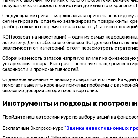
Начнем с выручки, но не как с голого показателя. Важнее ч
покупателям, стоимость логистики до клиента и хранения. 
Следующая метрика — маржинальная прибыль по каждому ар
сегментировать: отдельно анализировать товары-хиты, сре
разбора сложно вовремя отказаться от убыточных позиций
ROI (возврат на инвестиции) — один из самых недооцененны
логистику. Для стабильного бизнеса ROI должен быть не ни
зависимости от категории), стоит пересмотреть стратегию
Оборачиваемость запасов напрямую влияет на финансовую 
устаревания товара. Быстрая — позволяет чаще реинвестир
сезонности и промо-активностей.
Отдельное внимание — анализу возвратов и отмен. Каждый 
помогает выявить коренные причины: проблемы с размерной
снижение доверия алгоритмов к карточке.
Инструменты и подходы к построени
Пройдите наш авторский курс по выбору акций на фондов
Бесплатный Экспресс-курс
"
Оценка инвестиционных прое