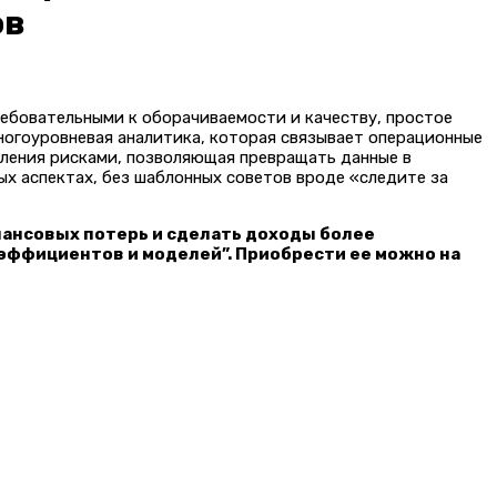
ов
ребовательными к оборачиваемости и качеству, простое
ногоуровневая аналитика, которая связывает операционные
вления рисками, позволяющая превращать данные в
х аспектах, без шаблонных советов вроде «следите за
нансовых потерь и сделать доходы более
оэффициентов и моделей”. Приобрести ее можно на