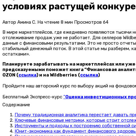
условиях растущей конкуре
Автор
Амина С.
На чтение
8 мин
Просмотров
64
В мире маркетплейсов, где ежедневно появляются тысячи н
отслеживание продаж уже не работает. Для селлеров Wildb
данные с финансовыми результатами. Это не просто отчеты
стабильный денежный поток. В этой статье мы разберем, к
остатками».
Планируете зарабатывать на маркетплейсах или уже
предсказуемыми поможет книга “Финансовая аналити
OZON (
ссылка
) и на Wildberries (
ссылка
)
Пройдите наш авторский курс по выбору акций на фондов
Бесплатный Экспресс-курс
"
Оценка инвестиционных прое
Содержание
Почему традиционная аналитика перестает давать п
Ключевые финансовые метрики, которые стоит отсле
Инструменты и подходы к построению собственной с
Юнит-экономика как фундамент финансового здоровь