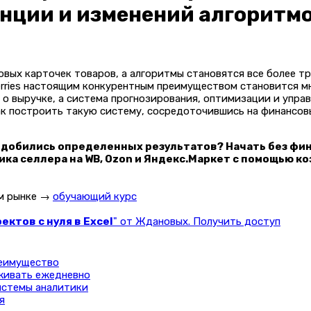
нции и изменений алгоритм
овых карточек товаров, а алгоритмы становятся все более т
erries настоящим конкурентным преимуществом становится м
 о выручке, а система прогнозирования, оптимизации и упра
ак построить такую систему, сосредоточившись на финансовы
 добились определенных результатов? Начать без фи
ка селлера на WB, Ozon и Яндекс.Маркет с помощью к
ом рынке →
обучающий курс
ктов с нуля в Excel
" от Ждановых. Получить доступ
реимущество
живать ежедневно
истемы аналитики
я