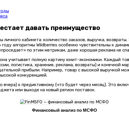
годы
неса
рестает давать преимущество
ы личного кабинета: количество заказов, выручка, возвраты
26 году алгоритмы Wildberries особенно чувствительны к дина
«проседает» по этим метрикам, даже хорошая реклама не сп
 она учитывает полную картину юнит-экономики. Каждый тов
ии, логистика, хранение, реклама, возвраты) и конечной ма
цательной прибыли. Например, товар с высокой выручкой мо
высокой конкуренцией.
о вчера) к предиктивному (что будет через месяц). Это вкл
юджета или выходе на новый регион поставок.
Финансовый анализ по МСФО