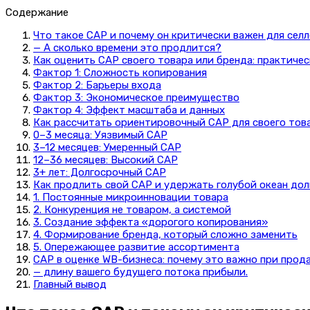
Содержание
Что такое CAP и почему он критически важен для сел
— А сколько времени это продлится?
Как оценить CAP своего товара или бренда: практиче
Фактор 1: Сложность копирования
Фактор 2: Барьеры входа
Фактор 3: Экономическое преимущество
Фактор 4: Эффект масштаба и данных
Как рассчитать ориентировочный CAP для своего тов
0–3 месяца: Уязвимый CAP
3–12 месяцев: Умеренный CAP
12–36 месяцев: Высокий CAP
3+ лет: Долгосрочный CAP
Как продлить свой CAP и удержать голубой океан до
1. Постоянные микроинновации товара
2. Конкуренция не товаром, а системой
3. Создание эффекта «дорогого копирования»
4. Формирование бренда, который сложно заменить
5. Опережающее развитие ассортимента
CAP в оценке WB-бизнеса: почему это важно при прод
— длину вашего будущего потока прибыли.
Главный вывод