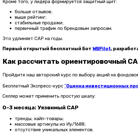
Кроме того, у лидера формируется защитный щит:
больше отзывов;
выше рейтинг;
стабильные продажи;
первичный трафик по брендовым запросам.
Это удлиняет CAP на годы.
Первый открытый бесплатный Бот
WBPilot
, разработ
Как рассчитать ориентировочный CA
Пройдите наш авторский курс по выбору акций на фондов
Бесплатный Экспресс-курс
"
Оценка инвестиционных прое
Селлер может применить простую шкалу:
0–3 месяца: Уязвимый CAP
тренды, хайп-товары;
массовые артикулы из Иу/1688;
отсутствие уникальных элементов.