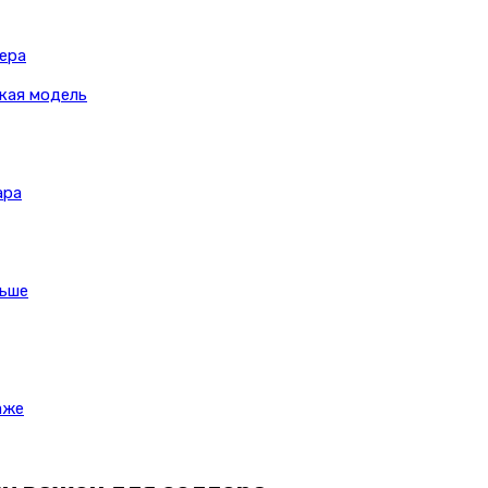
лера
ская модель
ара
льше
аже