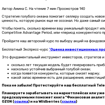
Автор
Амина С.
На чтение
7 мин
Просмотров
140
Стратегия голубого океана помогает селлеру создать новое
ценность, которую рынок еще не осознал. Но даже самый с
Чтобы понять, сколько времени ваш уникальный продукт ил
Competitive Advantage Period, или «период конкурентного 
Пройдите наш авторский курс по выбору акций на фондов
Бесплатный Экспресс-курс
"
Оценка инвестиционных прое
Это фундаментальный инструмент инвесторов, стратегов и 
сколько лет текущая модель будет генерировать приб
насколько устойчив выбранный голубой океан;
когда появятся конкуренты, которые снизят маржу;
какой запас времени есть для расширения, инвестици
Пока не забыли! Протестируйте наш бесплатный Tele
Планируете зарабатывать на маркетплейсах или уже
предсказуемыми поможет книга “Финансовая аналити
OZON (
ссылка
) и на Wildberries (
ссылка
)