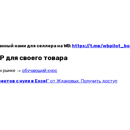
анный нами для селлера на WB:
https://t.me/wbpilot_bo
P для своего товара
ом рынке →
обучающий курс
ктов с нуля в Excel
" от Ждановых. Получить доступ