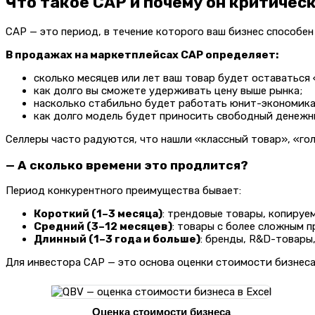
Что такое CAP и почему он критичес
CAP — это период, в течение которого ваш бизнес способе
В продажах на маркетплейсах CAP определяет:
сколько месяцев или лет ваш товар будет оставатьс
как долго вы сможете удерживать цену выше рынка;
насколько стабильно будет работать юнит-экономика
как долго модель будет приносить свободный денежны
Селлеры часто радуются, что нашли «классный товар», «гол
— А сколько времени это продлится?
Период конкурентного преимущества бывает:
Короткий (1–3 месяца)
: трендовые товары, копируе
Средний (3–12 месяцев)
: товары с более сложным 
Длинный (1–3 года и больше)
: бренды, R&D-товары
Для инвестора CAP — это основа оценки стоимости бизнеса.
Оценка стоимости бизнеса