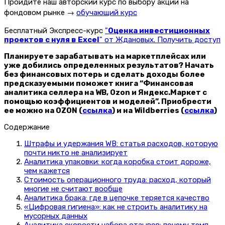
Пройдите наш авторский курс по выбору акций на
фондовом рынке →
обучающий курс
Бесплатный Экспресс-курс
"
Оценка инвестиционных
проектов с нуля в Excel
" от Ждановых. Получить доступ
Планируете зарабатывать на маркетплейсах или
уже добились определенных результатов? Начать
без финансовых потерь и сделать доходы более
предсказуемыми поможет книга “Финансовая
аналитика селлера на WB, Ozon и Яндекс.Маркет с
помощью коэффициентов и моделей”. Приобрести
ее можно на OZON (
ссылка
) и на Wildberries (
ссылка
)
Содержание
Штрафы и удержания WB: статья расходов, которую
почти никто не анализирует
Аналитика упаковки: когда коробка стоит дороже,
чем кажется
Стоимость операционного труда: расход, который
многие не считают вообще
Аналитика брака: где в цепочке теряется качество
«Цифровая гигиена»: как не строить аналитику на
мусорных данных
Аналитика скорости набора отзывов: почему темп