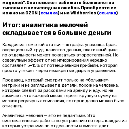
моделей”. Она поможет избежать большинства
типовых и неочевидных ошибок. Приобрести ее
можно на OZON (
ссылка
) и на Wildberries (
ссылка
)
Итог: аналитика мелочей
складывается в большие деньги
Каждая из тем этой статьи — штрафы, упаковка, брак,
операционный труд, качество данных, платежный цикл —
по отдельности может показаться второстепенной. Но
совокупный эффект от их игнорирования нередко
составляет 5–15% от потенциальной прибыли, которая
просто утекает через незакрытые дыры в управлении.
Продавец, который смотрит только на «большие»
метрики и не заглядывает в детали, похож на человека,
который следит за расходами на аренду и еду, но не
замечает, что каждый месяц теряет крупную сумму на
мелких регулярных списаниях, которые давно можно было
отменить.
Аналитика мелочей — это не педантизм. Это
систематическая работа по устранению потерь, каждая из
которых устранима по отдельности и вместе дает