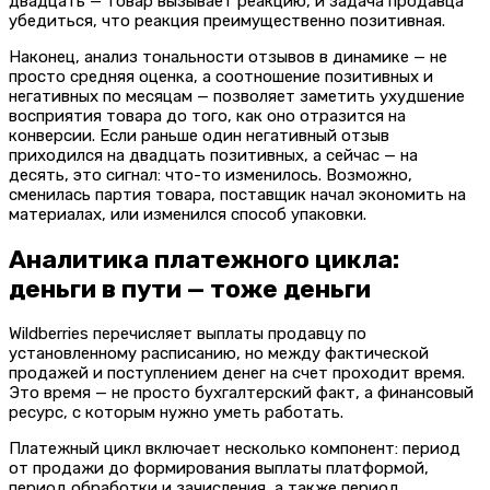
двадцать — товар вызывает реакцию, и задача продавца
убедиться, что реакция преимущественно позитивная.
Наконец, анализ тональности отзывов в динамике — не
просто средняя оценка, а соотношение позитивных и
негативных по месяцам — позволяет заметить ухудшение
восприятия товара до того, как оно отразится на
конверсии. Если раньше один негативный отзыв
приходился на двадцать позитивных, а сейчас — на
десять, это сигнал: что-то изменилось. Возможно,
сменилась партия товара, поставщик начал экономить на
материалах, или изменился способ упаковки.
Аналитика платежного цикла:
деньги в пути — тоже деньги
Wildberries перечисляет выплаты продавцу по
установленному расписанию, но между фактической
продажей и поступлением денег на счет проходит время.
Это время — не просто бухгалтерский факт, а финансовый
ресурс, с которым нужно уметь работать.
Платежный цикл включает несколько компонент: период
от продажи до формирования выплаты платформой,
период обработки и зачисления, а также период