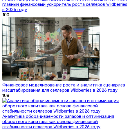
главный финансовый ускоритель роста селлеров Wildberries
в 2026 году
100
Финансовое моделирование роста и аналитика сценариев
масштабирования для селлеров Wildberries в 2026 году
108
Аналитика оборачиваемости запасов и оптимизация
оборотного капитала как основа финансовой
стабильности селлеров Wildberries в 2026 году