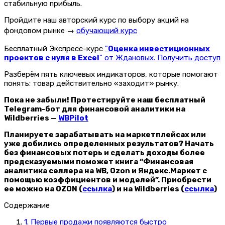
стабильную прибыль.
Пройдите наш авторский курс по выбору акций на
фондовом рынке →
обучающий курс
Бесплатный Экспресс-курс
"
Оценка инвестиционных
проектов с нуля в Excel
" от Ждановых. Получить доступ
Разберём пять ключевых индикаторов, которые помогают
понять: товар действительно «заходит» рынку.
Пока не забыли! Протестируйте наш бесплатный
Telegram-бот для финансовой аналитики на
Wildberries —
WBPilot
Планируете зарабатывать на маркетплейсах или
уже добились определенных результатов? Начать
без финансовых потерь и сделать доходы более
предсказуемыми поможет книга “Финансовая
аналитика селлера на WB, Ozon и Яндекс.Маркет с
помощью коэффициентов и моделей”. Приобрести
ее можно на OZON (
ссылка
) и на Wildberries (
ссылка
)
Содержание
1. Первые продажи появляются быстро