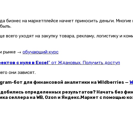
да бизнес на маркетплейсе начнет приносить деньги. Многие
быль.
аще всего уходят на закупку товара, рекламу, логистику и к
ом рынке →
обучающий курс
ктов с нуля в Excel
" от Ждановых. Получить доступ
его они зависят.
gram-бот для финансовой аналитики на Wildberries —
W
 добились определенных результатов? Начать без фи
ка селлера на WB, Ozon и Яндекс.Маркет с помощью к