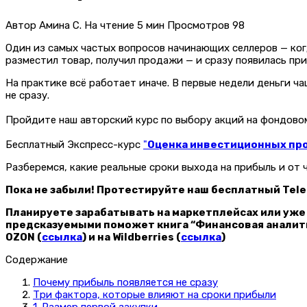
Автор
Амина С.
На чтение
5 мин
Просмотров
98
Один из самых частых вопросов начинающих селлеров — ког
разместил товар, получил продажи — и сразу появилась при
На практике всё работает иначе. В первые недели деньги ч
не сразу.
Пройдите наш авторский курс по выбору акций на фондов
Бесплатный Экспресс-курс
"
Оценка инвестиционных прое
Разберемся, какие реальные сроки выхода на прибыль и от ч
Пока не забыли! Протестируйте наш бесплатный Tele
Планируете зарабатывать на маркетплейсах или уже
предсказуемыми поможет книга “Финансовая аналити
OZON (
ссылка
) и на Wildberries (
ссылка
)
Содержание
Почему прибыль появляется не сразу
Три фактора, которые влияют на сроки прибыли
1. Размер первой закупки