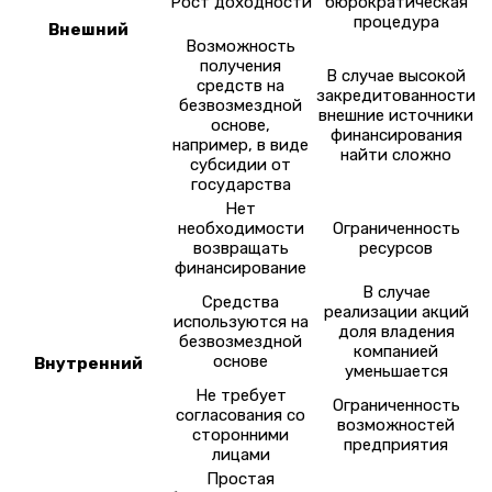
Рост доходности
бюрократическая
процедура
Внешний
Возможность
получения
В случае высокой
средств на
закредитованности
безвозмездной
внешние источники
основе,
финансирования
например, в виде
найти сложно
субсидии от
государства
Нет
необходимости
Ограниченность
возвращать
ресурсов
финансирование
В случае
Средства
реализации акций
используются на
доля владения
безвозмездной
компанией
основе
Внутренний
уменьшается
Не требует
Ограниченность
согласования со
возможностей
сторонними
предприятия
лицами
Простая