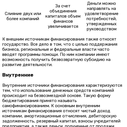
Деньги можно
За счет
направлять на
объединения
Слияние двух или
удовлетворение
капиталов объем
более компаний
потребностей,
финансов
утвержденных
увеличивается
руководством
К внешним источникам финансирования также относят
государство. Все дело в том, что с целью поддержания
бизнеса, региональные и федеральные власти часто
вводят программы помощи. По ним компании имеют
возможность получить безвозвратную субсидию на
развитие деятельности.
Внутренние
Внутренние источники финансирования характеризуются
тем, что использование денежных средств компанией
происходит на безвозмездной основе. Такую форму
бюджетирования принято называть
самофинансированием. К основным внутренним
источникам финансирования относят чистый доход
компании, амортизационные отчисления, дебиторскую
задолженность, резервный капитал, взносы учредителей
предприятия, а также деньги, полученные от продажи