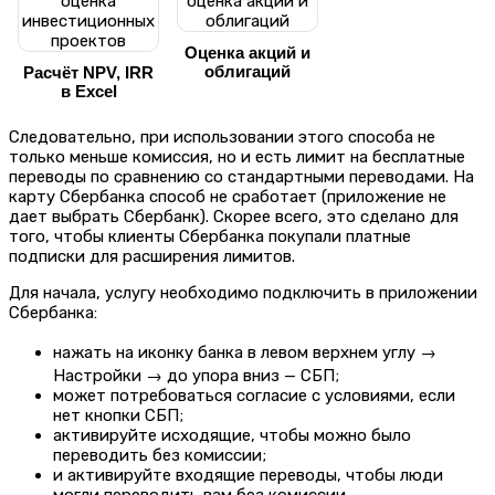
Оценка акций и
облигаций
Расчёт NPV, IRR
в Excel
Следовательно, при использовании этого способа не
только меньше комиссия, но и есть лимит на бесплатные
переводы по сравнению со стандартными переводами.
На
карту Сбербанка способ не сработает (приложение не
дает выбрать Сбербанк). С
корее всего, это сделано для
того, чтобы клиенты Сбербанка покупали платные
подписки для расширения лимитов.
Для начала, услугу необходимо подключить в приложении
Сбербанка:
нажать на иконку банка в левом верхнем углу →
Настройки → до упора вниз — СБП;
может потребоваться согласие с условиями, если
нет кнопки СБП;
активируйте исходящие, чтобы можно было
переводить без комиссии;
и активируйте входящие переводы, чтобы люди
могли переводить вам без комиссии.