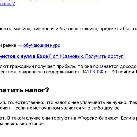
 налог?
ость, машина, цифровая и бытовая техника, предметы быта и
ом рынке →
обучающий курс
ктов с нуля в Excel
" от Ждановых. Получить доступ
валют гражданин получает прибыль, то она признается доход
еством, закреплен в содержании с
т. 141 ГК РФ
от 30 ноября 
латить налог?
, то, естественно, что налог с нее уплачивать не нужно. Фа
ачен — если их источником является что-либо другое.
т. В таком случае они торгуют на «Форекс-биржах». Если в 
а несколько этапов: