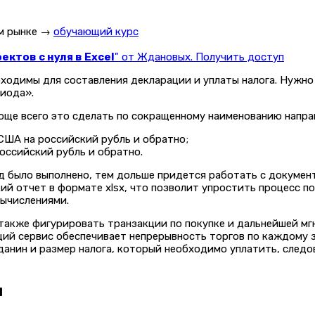
ом рынке →
обучающий курс
ктов с нуля в Excel
" от Ждановых. Получить доступ
обходимы для составления декларации и уплаты налога. Нужн
риода».
още всего это сделать по сокращенному наименованию напра
А на российский рубль и обратно;
ссийский рубль и обратно.
д было выполнено, тем дольше придется работать с документ
ий отчет в формате xlsx, что позволит упростить процесс п
вычислениями.
также фигурировать транзакции по покупке и дальнейшей м
ий сервис обеспечивает непрерывность торгов по каждому з
анин и размер налога, который необходимо уплатить, следов
ы