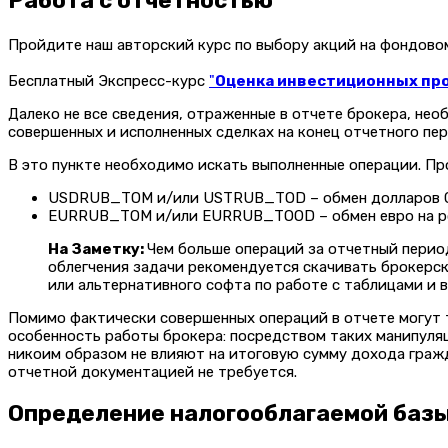
Работа с отчетностью
Пройдите наш авторский курс по выбору акций на фондов
Бесплатный Экспресс-курс
"
Оценка инвестиционных прое
Далеко не все сведения, отраженные в отчете брокера, не
совершенных и исполненных сделках на конец отчетного пе
В это пункте необходимо искать выполненные операции. Пр
USDRUB_TOM и/или USTRUB_TOD – обмен долларов СШ
EURRUB_TOM и/или EURRUB_TOOD – обмен евро на ро
На Заметку:
Чем больше операций за отчетный перио
облегчения задачи рекомендуется скачивать брокерск
или альтернативного софта по работе с таблицами и 
Помимо фактически совершенных операций в отчете могут 
особенность работы брокера: посредством таких манипуляц
никоим образом не влияют на итоговую сумму дохода гражд
отчетной документацией не требуется.
Определение налогооблагаемой баз