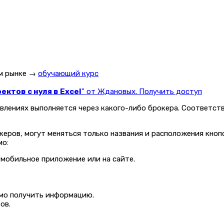
ом рынке →
обучающий курс
ктов с нуля в Excel
" от Ждановых. Получить доступ
влениях выполняется через какого-либо брокера. Соответств
еров, могут меняться только названия и расположения кноп
мо:
 мобильное приложение или на сайте.
имо получить информацию.
ов.