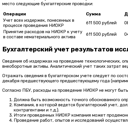
место следующие бухгалтерские проводки:
Операции
Сумма
Д
Учет всех издержек, понесенных в
611 500 рублей
0
процессе проведения НИОКР
Принятие расходов на НИОКР к учету
611 500 рублей
0
в составе нематериального актива
Бухгалтерский учет результатов исс
Сведения об издержках на проведение технологических, о
внеоборотные активы. Аналитический учет таких затрат ве
Отражать сведения в бухгалтерском учете следует по состо
декабря предшествующего предшествующему года (например, 
Согласно ПБУ, расходы на проведение НИОКР не могут быть 
Должна быть возможность точного обоснованного опр
Компания, в которой ведется бухгалтерский учет, до
контрагентами и т.д.).
Итоги проведенных НИОКР компания может продемон
Проведение работ, опытов и исследований осуществля