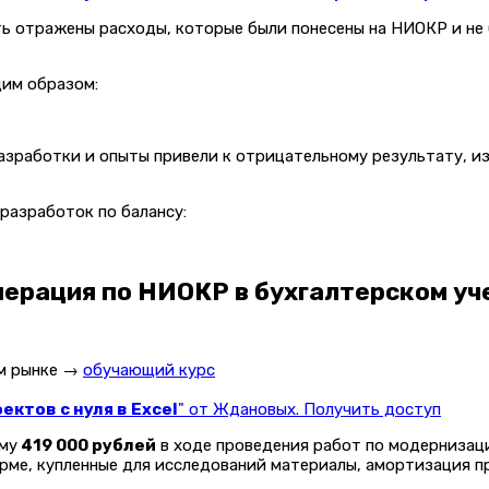
ть отражены расходы, которые были понесены на НИОКР и не
щим образом:
азработки и опыты привели к отрицательному результату, и
разработок по балансу:
ерация по НИОКР в бухгалтерском уч
ом рынке →
обучающий курс
ктов с нуля в Excel
" от Ждановых. Получить доступ
му
419 000 рублей
в ходе проведения работ по модернизаци
рме, купленные для исследований материалы, амортизация пр