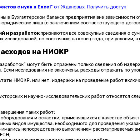
ктов с нуля в Excel
" от Ждановых. Получить доступ
 в Бухгалтерском балансе предприятия вне зависимости от 
 юридические лица (с заключением соответствующего догово
ий и разработок
признаются все совокупные сведения о сум
 исследований, по состоянию на конец года, при условии, ч
расходов на НИОКР
азработок” могут быть отражены только сведения об издерж
 Если исследования не закончены, расходы отражать по упом
ьтаты НИОКР, или нет, издержки на проведение работ включа
рукторских и научно-исследовательских работ относятся сл
завершения таких работ;
 оборудования и оснастки, применявшихся в качестве объект
иных видов имущества, необходимого для проведения указан
анимались непосредственно выполнением рассматриваемых ви
 ЕСН;