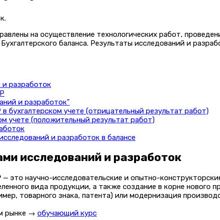
к.
равлены на осуществление технологических работ, проведен
 Бухгалтерского баланса. Результаты исследований и разраб
 и разработок
КР
ваний и разработок”
в бухгалтерском учете (отрицательный результат работ)
м учете (положительный результат работ)
работок
исследований и разработок в балансе
ами исследований и разработок
Р
— это научно-исследовательские и опытно-конструкторские
еленного вида продукции, а также создание в корне нового
имер, товарного знака, патента) или модернизация производ
ом рынке →
обучающий курс