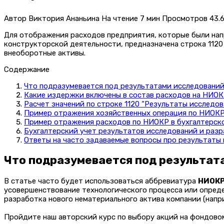
Автор
Виктория Ананьина
На чтение
7 мин
Просмотров
43.6
Для отображения расходов предприятия, которые были нап
конструкторской деятельности, предназначена строка 1120
внеоборотные активы.
Содержание
Что подразумевается под результатами исследований
Какие издержки включены в состав расходов на НИО
Расчет значений по строке 1120 “Результаты исследо
Пример отражения хозяйственных операция по НИОКР 
Пример отражения расходов по НИОКР в бухгалтерско
Бухгалтерский учет результатов исследований и раз
Ответы на часто задаваемые вопросы про результаты 
Что подразумевается под результат
В статье часто будет использоваться аббревиатура
НИОК
усовершенствование технологического процесса или опред
разработка нового нематериального актива компании (напр
Пройдите наш авторский курс по выбору акций на фондов