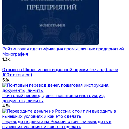
Рейтинговая идентификация промышленных предприятий.
Монография
1.3к.
Отзывы о Школе инвестиционной оценки finzz.ru (более
100+ отзывов)
5.1к.
Почтовый перевод денег: пошаговая инструкция,
документы, лимиты
4.5к.
Переводите деньги из России: стоит ли выводить в
нынешних условиях и как это сделать