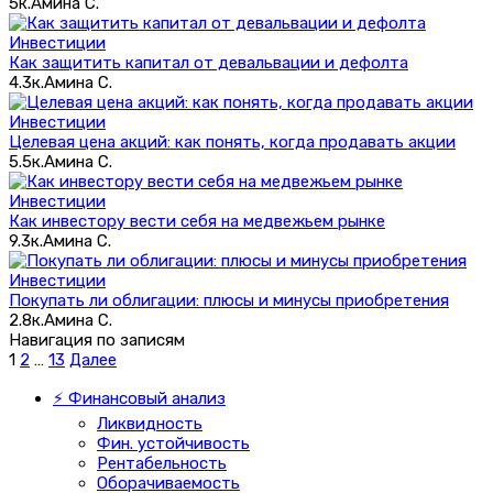
5к.
Амина С.
Инвестиции
Как защитить капитал от девальвации и дефолта
4.3к.
Амина С.
Инвестиции
Целевая цена акций: как понять, когда продавать акции
5.5к.
Амина С.
Инвестиции
Как инвестору вести себя на медвежьем рынке
9.3к.
Амина С.
Инвестиции
Покупать ли облигации: плюсы и минусы приобретения
2.8к.
Амина С.
Навигация по записям
1
2
…
13
Далее
⚡ Финансовый анализ
Ликвидность
Фин. устойчивость
Рентабельность
Оборачиваемость