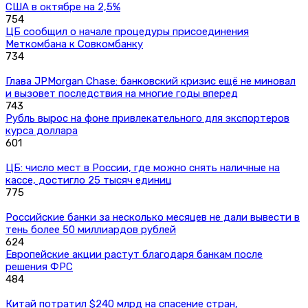
США в октябре на 2,5%
754
ЦБ сообщил о начале процедуры присоединения
Меткомбана к Совкомбанку
734
Глава JPMorgan Chase: банковский кризис ещё не миновал
и вызовет последствия на многие годы вперед
743
Рубль вырос на фоне привлекательного для экспортеров
курса доллара
601
ЦБ: число мест в России, где можно снять наличные на
кассе, достигло 25 тысяч единиц
775
Российские банки за несколько месяцев не дали вывести в
тень более 50 миллиардов рублей
624
Европейские акции растут благодаря банкам после
решения ФРС
484
Китай потратил $240 млрд на спасение стран,