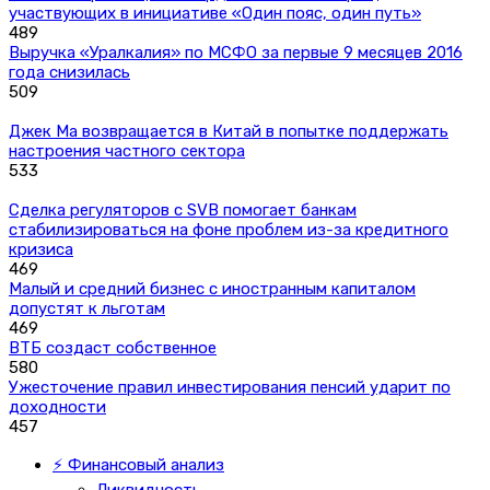
участвующих в инициативе «Один пояс, один путь»
489
Выручка «Уралкалия» по МСФО за первые 9 месяцев 2016
года снизилась
509
Джек Ма возвращается в Китай в попытке поддержать
настроения частного сектора
533
Сделка регуляторов с SVB помогает банкам
стабилизироваться на фоне проблем из-за кредитного
кризиса
469
Малый и средний бизнес с иностранным капиталом
допустят к льготам
469
ВТБ создаст собственное
580
Ужесточение правил инвестирования пенсий ударит по
доходности
457
⚡ Финансовый анализ
Ликвидность