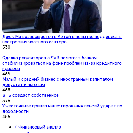
Джек Ма возвращается в Китай в попытке поддержать
настроения частного сектора
530
Сделка регуляторов с SVB помогает банкам
стабилизироваться на фоне проблем из-за кредитного
кризиса
465
Малый и средний бизнес с иностранным капиталом
допустят к льготам
468
ВТБ создаст собственное
576
Ужесточение правил инвестирования пенсий ударит по
доходности
455
⚡ Финансовый анализ