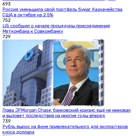
693
Россия уменьшила свой портфель бумаг Казначейства
США в октябре на 2,5%
752
ЦБ сообщил о начале процедуры присоединения
Меткомбана к Совкомбанку
729
Глава JPMorgan Chase: банковский кризис ещё не миновал
и вызовет последствия на многие годы вперед
739
Рубль вырос на фоне привлекательного для экспортеров
курса доллара