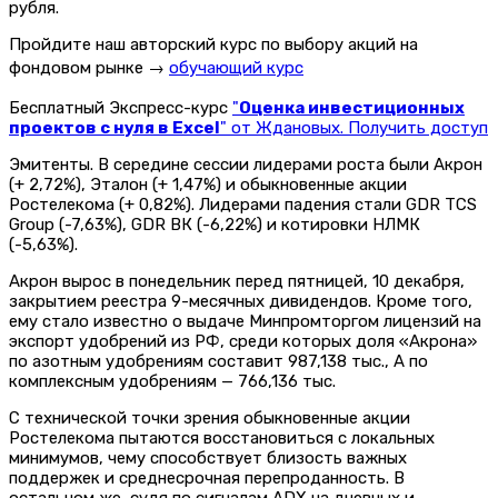
рубля.
Пройдите наш авторский курс по выбору акций на
фондовом рынке →
обучающий курс
Бесплатный Экспресс-курс
"
Оценка инвестиционных
проектов с нуля в Excel
" от Ждановых. Получить доступ
Эмитенты. В середине сессии лидерами роста были Акрон
(+ 2,72%), Эталон (+ 1,47%) и обыкновенные акции
Ростелекома (+ 0,82%). Лидерами падения стали GDR TCS
Group (-7,63%), GDR ВК (-6,22%) и котировки НЛМК
(-5,63%).
Акрон вырос в понедельник перед пятницей, 10 декабря,
закрытием реестра 9-месячных дивидендов. Кроме того,
ему стало известно о выдаче Минпромторгом лицензий на
экспорт удобрений из РФ, среди которых доля «Акрона»
по азотным удобрениям составит 987,138 тыс., А по
комплексным удобрениям — 766,136 тыс.
С технической точки зрения обыкновенные акции
Ростелекома пытаются восстановиться с локальных
минимумов, чему способствует близость важных
поддержек и среднесрочная перепроданность. В
остальном же, судя по сигналам ADX на дневных и