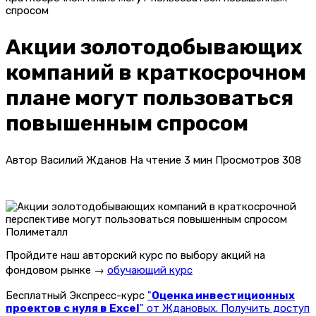
спросом
Акции золотодобывающих
компаний в краткосрочном
плане могут пользоваться
повышенным спросом
Автор
Василий Жданов
На чтение
3 мин
Просмотров
308
Полиметалл
Пройдите наш авторский курс по выбору акций на
фондовом рынке →
обучающий курс
Бесплатный Экспресс-курс
"
Оценка инвестиционных
проектов с нуля в Excel
" от Ждановых. Получить доступ