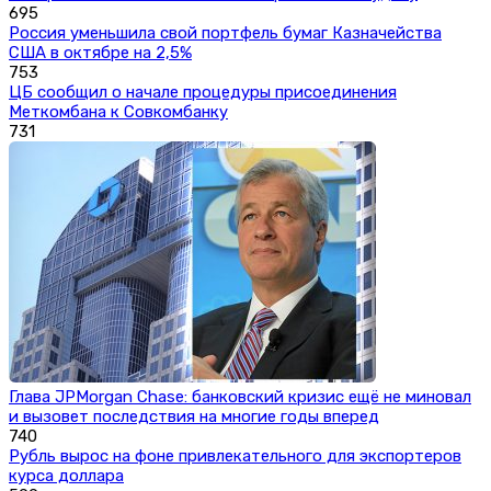
695
Россия уменьшила свой портфель бумаг Казначейства
США в октябре на 2,5%
753
ЦБ сообщил о начале процедуры присоединения
Меткомбана к Совкомбанку
731
Глава JPMorgan Chase: банковский кризис ещё не миновал
и вызовет последствия на многие годы вперед
740
Рубль вырос на фоне привлекательного для экспортеров
курса доллара