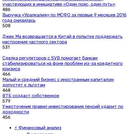
участвующих в инициативе «Один пояс, один путь»
486
Выручка «Уралкалия» по МСФО за первые 9 месяцев 2016
года снизилась
508
Джек Ма возвращается в Китай в попытке поддержать
настроения частного сектора
531
Сделка регуляторов с SVB помогает банкам
стабилизироваться на фоне проблем из-за кредитного
кризиса
466
Малый и средний бизнес с иностранным капиталом
допустят к льготам
468
ВТБ создаст собственное
579
Ужесточение правил инвестирования пенсий ударит по
доходности
456
⚡ Финансовый анализ