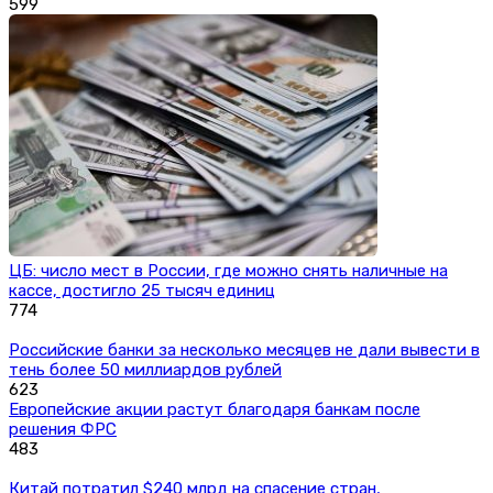
599
ЦБ: число мест в России, где можно снять наличные на
кассе, достигло 25 тысяч единиц
774
Российские банки за несколько месяцев не дали вывести в
тень более 50 миллиардов рублей
623
Европейские акции растут благодаря банкам после
решения ФРС
483
Китай потратил $240 млрд на спасение стран,