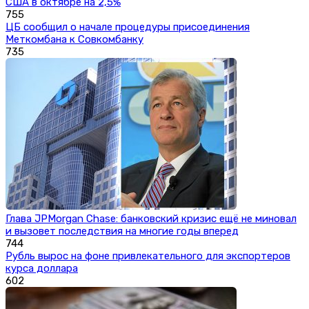
США в октябре на 2,5%
755
ЦБ сообщил о начале процедуры присоединения
Меткомбана к Совкомбанку
735
Глава JPMorgan Chase: банковский кризис ещё не миновал
и вызовет последствия на многие годы вперед
744
Рубль вырос на фоне привлекательного для экспортеров
курса доллара
602