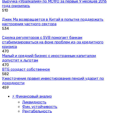
Выручка «Уралкалия» по МСФО за первые 9 месяцев 2016
года снизилась
510
Джек Ма возвращается в Китай в попытке поддержать
настроения частного сектора
534
Сделка регуляторов с SVB помогает банкам
стабилизироваться на фоне проблем из-за кредитного
кризиса
470
Малый и средний бизнес с иностранным капиталом
допустят к льготам
470
ВТБ создаст собственное
582
Ужесточение правил инвестирования пенсий ударит по
доходности
459
⚡ Финансовый анализ
Ликвидность
Фин. устойчивость
Рентабельность