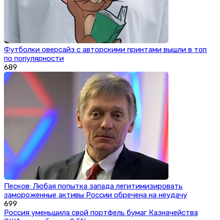
Футболки оверсайз с авторскими принтами вышли в топ
по популярности
689
Песков: Любая попытка запада легитимизировать
замороженные активы России обречена на неудачу
699
Россия уменьшила свой портфель бумаг Казначейства