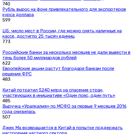
740
Рубль вырос на фоне привлекательного для экспортеров
курса доллара
599
ЦБ: число мест в России, где можно снять наличные на
кассе, достигло 25 тысяч единиц
773
Российские банки за несколько месяцев не дали вывести в
тень более 50 миллиардов рублей
622
Европейские акции растут благодаря банкам после
решения ФРС
483
Китай потратил $240 млрд на спасение стран,
участвующих в инициативе «Один пояс, один путь»
485
Выручка «Уралкалия» по МСФО за первые 9 месяцев 2016
года снизилась
507
Джек Ма возвращается в Китай в попытке поддержать
настроения частного сектора