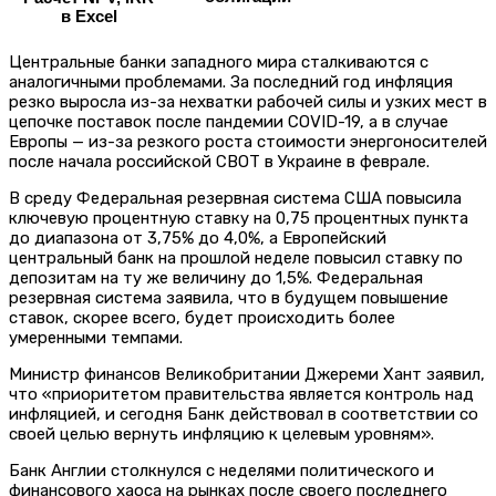
в Excel
Центральные банки западного мира сталкиваются с
аналогичными проблемами. За последний год инфляция
резко выросла из-за нехватки рабочей силы и узких мест в
цепочке поставок после пандемии COVID-19, а в случае
Европы — из-за резкого роста стоимости энергоносителей
после начала российской СВОТ в Украине в феврале.
В среду Федеральная резервная система США повысила
ключевую процентную ставку на 0,75 процентных пункта
до диапазона от 3,75% до 4,0%, а Европейский
центральный банк на прошлой неделе повысил ставку по
депозитам на ту же величину до 1,5%. Федеральная
резервная система заявила, что в будущем повышение
ставок, скорее всего, будет происходить более
умеренными темпами.
Министр финансов Великобритании Джереми Хант заявил,
что «приоритетом правительства является контроль над
инфляцией, и сегодня Банк действовал в соответствии со
своей целью вернуть инфляцию к целевым уровням».
Банк Англии столкнулся с неделями политического и
финансового хаоса на рынках после своего последнего