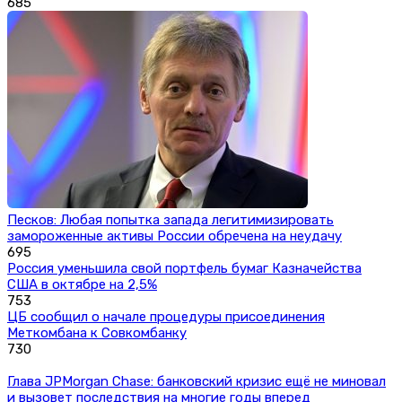
685
Песков: Любая попытка запада легитимизировать
замороженные активы России обречена на неудачу
695
Россия уменьшила свой портфель бумаг Казначейства
США в октябре на 2,5%
753
ЦБ сообщил о начале процедуры присоединения
Меткомбана к Совкомбанку
730
Глава JPMorgan Chase: банковский кризис ещё не миновал
и вызовет последствия на многие годы вперед