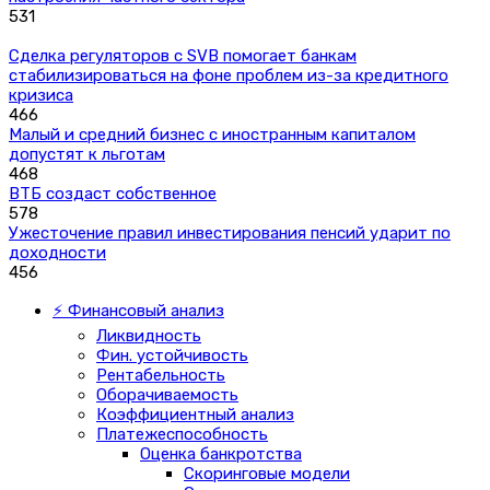
531
Сделка регуляторов с SVB помогает банкам
стабилизироваться на фоне проблем из-за кредитного
кризиса
466
Малый и средний бизнес с иностранным капиталом
допустят к льготам
468
ВТБ создаст собственное
578
Ужесточение правил инвестирования пенсий ударит по
доходности
456
⚡ Финансовый анализ
Ликвидность
Фин. устойчивость
Рентабельность
Оборачиваемость
Коэффициентный анализ
Платежеспособность
Оценка банкротства
Скоринговые модели