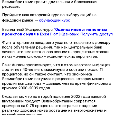
Великобритании грозит длительная и болезненная
рецессия.
Пройдите наш авторский курс по выбору акций на
фондовом рынке →
обучающий курс
Бесплатный Экспресс-курс
"
Оценка инвестиционных
проектов с нуля в Excel
" от Ждановых. Получить доступ
Фунт стерлингов ненадолго упал по отношению к доллару
после объявления решения, так как центральный банк
заявил, что «может» снова повысить процентные ставки
из-за «очень сложных» экономических перспектив.
Банк Англии прогнозирует, что в этом квартале инфляция
достигнет 40-летнего максимума и составит около 11
процентов, но он также считает, что экономика
Великобритании вступила в рецессию, которая может
продлиться два года — дольше, чем во время финансового
кризиса 2008-2009 годов.
Ожидается, что во второй половине 2022 года валовой
внутренний продукт Великобритании сократится
примерно на 0,75 процента, что отражает падение
реальных доходов из-за роста цен на энергоносители и
потребительских цен.