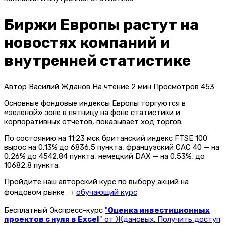
Биржи Европы растут на
новостях компаний и
внутренней статистике
Автор
Василий Жданов
На чтение
2 мин
Просмотров
453
Основные фондовые индексы Европы торгуются в
«зеленой» зоне в пятницу на фоне статистики и
корпоративных отчетов, показывает ход торгов.
По состоянию на 11:23 мск британский индекс FTSE 100
вырос на 0,13% до 6836,5 пункта, французский CAC 40 — на
0,26% до 4542,84 пункта, немецкий DAX — на 0,53%, до
10682,8 пункта.
Пройдите наш авторский курс по выбору акций на
фондовом рынке →
обучающий курс
Бесплатный Экспресс-курс
"
Оценка инвестиционных
проектов с нуля в Excel
" от Ждановых. Получить доступ