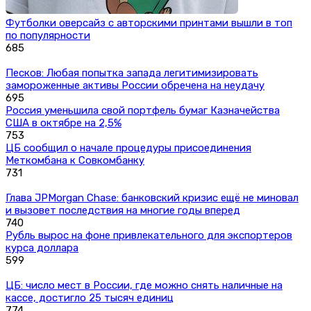
Футболки оверсайз с авторскими принтами вышли в топ
по популярности
685
Песков: Любая попытка запада легитимизировать
замороженные активы России обречена на неудачу
695
Россия уменьшила свой портфель бумаг Казначейства
США в октябре на 2,5%
753
ЦБ сообщил о начале процедуры присоединения
Меткомбана к Совкомбанку
731
Глава JPMorgan Chase: банковский кризис ещё не миновал
и вызовет последствия на многие годы вперед
740
Рубль вырос на фоне привлекательного для экспортеров
курса доллара
599
ЦБ: число мест в России, где можно снять наличные на
кассе, достигло 25 тысяч единиц
774