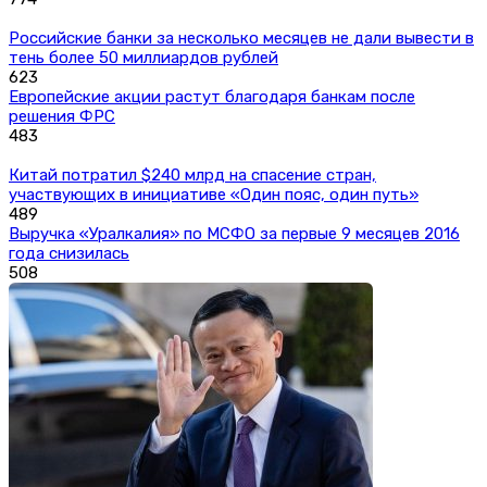
Российские банки за несколько месяцев не дали вывести в
тень более 50 миллиардов рублей
623
Европейские акции растут благодаря банкам после
решения ФРС
483
Китай потратил $240 млрд на спасение стран,
участвующих в инициативе «Один пояс, один путь»
489
Выручка «Уралкалия» по МСФО за первые 9 месяцев 2016
года снизилась
508