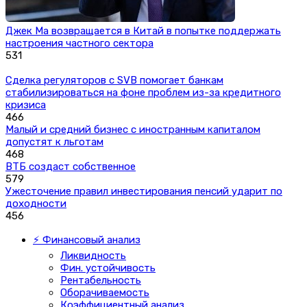
Джек Ма возвращается в Китай в попытке поддержать
настроения частного сектора
531
Сделка регуляторов с SVB помогает банкам
стабилизироваться на фоне проблем из-за кредитного
кризиса
466
Малый и средний бизнес с иностранным капиталом
допустят к льготам
468
ВТБ создаст собственное
579
Ужесточение правил инвестирования пенсий ударит по
доходности
456
⚡ Финансовый анализ
Ликвидность
Фин. устойчивость
Рентабельность
Оборачиваемость
Коэффициентный анализ