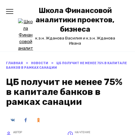
Перейти
Школа Финансовой
к
содержанию
аналитики проектов,
бизнеса
к.э.н. Жданова Василия и к.э.н. Жданова
Ивана
ГЛАВНАЯ
»
НОВОСТИ
»
ЦБ ПОЛУЧИТ НЕ МЕНЕЕ 75% В КАПИТАЛЕ
БАНКОВ В РАМКАХ САНАЦИИ
ЦБ получит не менее 75%
в капитале банков в
рамках санации
АВТОР
НА ЧТЕНИЕ