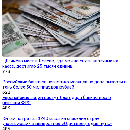
ЦБ: число мест в России, где можно снять наличные на
кассе, достигло 25 тысяч единиц
773
Российские банки за несколько месяцев не дали вывести в
тень более 50 миллиардов рублей
622
Европейские акции растут благодаря банкам после
решения ФРС
483
Китай потратил $240 млрд на спасение стран,
участвующих в инициативе «Один пояс, один путь»
485