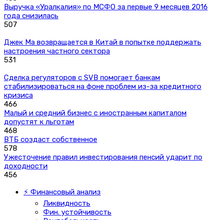
Выручка «Уралкалия» по МСФО за первые 9 месяцев 2016
года снизилась
507
Джек Ма возвращается в Китай в попытке поддержать
настроения частного сектора
531
Сделка регуляторов с SVB помогает банкам
стабилизироваться на фоне проблем из-за кредитного
кризиса
466
Малый и средний бизнес с иностранным капиталом
допустят к льготам
468
ВТБ создаст собственное
578
Ужесточение правил инвестирования пенсий ударит по
доходности
456
⚡ Финансовый анализ
Ликвидность
Фин. устойчивость