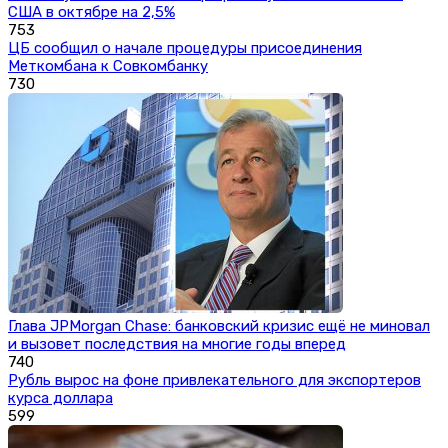
США в октябре на 2,5%
753
ЦБ сообщил о начале процедуры присоединения
Меткомбана к Совкомбанку
730
Глава JPMorgan Chase: банковский кризис ещё не миновал
и вызовет последствия на многие годы вперед
740
Рубль вырос на фоне привлекательного для экспортеров
курса доллара
599