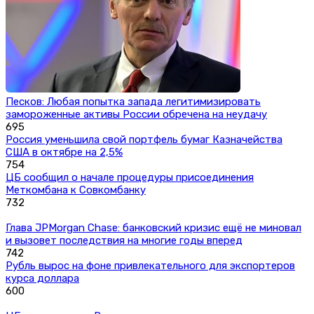
Песков: Любая попытка запада легитимизировать
замороженные активы России обречена на неудачу
695
Россия уменьшила свой портфель бумаг Казначейства
США в октябре на 2,5%
754
ЦБ сообщил о начале процедуры присоединения
Меткомбана к Совкомбанку
732
Глава JPMorgan Chase: банковский кризис ещё не миновал
и вызовет последствия на многие годы вперед
742
Рубль вырос на фоне привлекательного для экспортеров
курса доллара
600