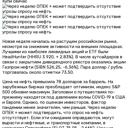
Купи сейчас
Новая неделя началась на растущем российском рынке,
несмотря на снижение активности на внешних площадках.
Лучшими из наиболее ликвидных акций и ETF были
HeadHunter (HHRU 3 920, + 2,83%). В числе аутсайдеров в
связи с закрытием дивидендного реестра оказались акции
Газпром нефти (SIBN 526,25, -6,36%). Пара доллар / рубль
торговалась около отметки 73,50.
Цена на нефть превысила 78 долларов за баррель. На
зарубежных биржах преобладает оптимизм, индекс S&P
500 обновил максимум. Заголовки о путешествиях по-
прежнему находятся под давлением волны COVID-19 в США
и Европе. Однако, по оценкам инвесторов, фактор
пандемии менее значителен, чем раньше. Через неделю
ОПЕК + может подтвердить, что спрос на нефть
отсутствует. Если эти ожидания оправдаются, могут
вырасти и нефтяные, и транспортные компании, в
частности Совкомфлот (FLOT 75,05, -2,66%). Цены на