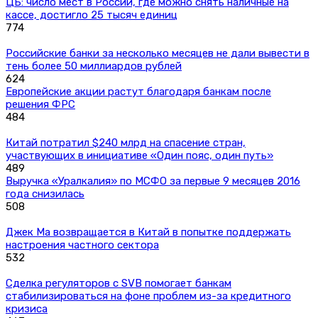
ЦБ: число мест в России, где можно снять наличные на
кассе, достигло 25 тысяч единиц
774
Российские банки за несколько месяцев не дали вывести в
тень более 50 миллиардов рублей
624
Европейские акции растут благодаря банкам после
решения ФРС
484
Китай потратил $240 млрд на спасение стран,
участвующих в инициативе «Один пояс, один путь»
489
Выручка «Уралкалия» по МСФО за первые 9 месяцев 2016
года снизилась
508
Джек Ма возвращается в Китай в попытке поддержать
настроения частного сектора
532
Сделка регуляторов с SVB помогает банкам
стабилизироваться на фоне проблем из-за кредитного
кризиса