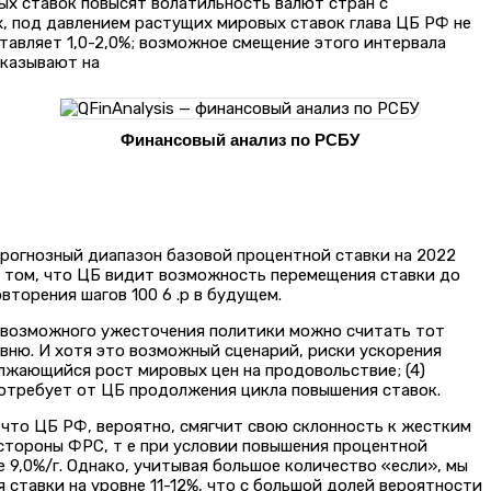
ых ставок повысят волатильность валют стран с
, под давлением растущих мировых ставок глава ЦБ РФ не
тавляет 1,0-2,0%; возможное смещение этого интервала
указывают на
Финансовый анализ по РСБУ
прогнозный диапазон базовой процентной ставки на 2022
т о том, что ЦБ видит возможность перемещения ставки до
вторения шагов 100 6 .р в будущем.
м возможного ужесточения политики можно считать тот
овню. И хотя это возможный сценарий, риски ускорения
должающийся рост мировых цен на продовольствие; (4)
 потребует от ЦБ продолжения цикла повышения ставок.
, что ЦБ РФ, вероятно, смягчит свою склонность к жестким
о стороны ФРС, т е при условии повышения процентной
ее 9,0%/г. Однако, учитывая большое количество «если», мы
ставки на уровне 11-12%, что с большой долей вероятности