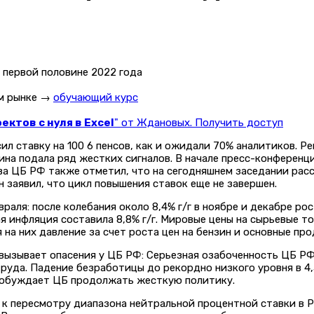
ом рынке →
обучающий курс
ктов с нуля в Excel
" от Ждановых. Получить доступ
ил ставку на 100 6 пенсов, как и ожидали 70% аналитиков. Р
лина подала ряд жестких сигналов. В начале пресс-конференц
ва ЦБ РФ также отметил, что на сегодняшнем заседании расс
он заявил, что цикл повышения ставок еще не завершен.
враля: после колебания около 8,4% г/г в ноябре и декабре ро
бщая инфляция составила 8,8% г/г. Мировые цены на сырьевые
 на них давление за счет роста цен на бензин и основные про
вызывает опасения у ЦБ РФ: Серьезная озабоченность ЦБ РФ,
руда. Падение безработицы до рекордно низкого уровня в 4,
 побуждает ЦБ продолжать жесткую политику.
к пересмотру диапазона нейтральной процентной ставки в Р