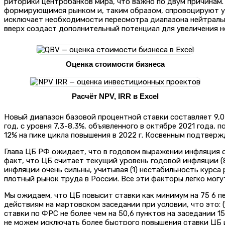
риторики центробанков мира, что важно по двум причинам.
формирующимся рынком и, таким образом, спровоцируют ус
исключает необходимости пересмотра диапазона нейтрально
вверх создаст дополнительный потенциал для увеличения 
Оценка стоимости бизнеса
Расчёт NPV, IRR в Excel
Новый диапазон базовой процентной ставки составляет 9,0-
год, с уровня 7,3-8,3%, объявленного в октябре 2021 года,
12% на пике цикла повышения в 2022 г. Косвенным подтвержд
Глава ЦБ РФ ожидает, что в годовом выражении инфляция 
факт, что ЦБ считает текущий уровень годовой инфляции (8
инфляции очень сильны, учитывая (1) нестабильность курса
плотный рынок труда в России. Все эти факторы легко мог
Мы ожидаем, что ЦБ повысит ставки как минимум на 75 6 пе
действиям на мартовском заседании при условии, что это: 
ставки по ФРС не более чем на 50,6 пунктов на заседании 1
не можем исключать более быстрого повышения ставки ЦБ и