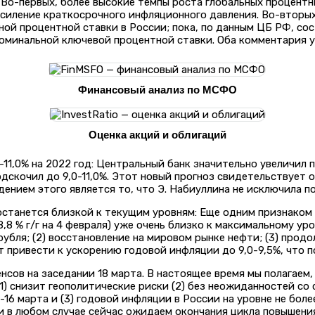
 Во-первых, более высокие темпы роста глобальных процентн
иление краткосрочного инфляционного давления. Во-вторых
й процентной ставки в России; пока, по данным ЦБ РФ, сос
номинальной ключевой процентной ставки. Оба комментария 
Финансовый анализ по МСФО
Оценка акций и облигаций
11,0% на 2022 год: Центральный банк значительно увеличил 
 подскочил до 9,0-11,0%. Этот новый прогноз свидетельствуе
ением этого является то, что Э. Набиуллина не исключила по
останется близкой к текущим уровням: Еще одним признако
,8 % г/г на 4 февраля) уже очень близко к максимальному ур
 рубля; (2) восстановление на мировом рынке нефти; (3) про
ут привести к ускорению годовой инфляции до 9,0-9,5%, что
нсов на заседании 18 марта. В настоящее время мы полагаем
(1) снизит геополитические риски (2) без неожиданностей с
5-16 марта и (3) годовой инфляции в России на уровне не бол
 в любом случае сейчас ожидаем окончания цикла повышения 