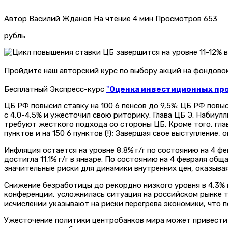
Автор
Василий Жданов
На чтение
4 мин
Просмотров
653
рубль
Пройдите наш авторский курс по выбору акций на фондов
Бесплатный Экспресс-курс
"
Оценка инвестиционных прое
ЦБ РФ повысил ставку на 100 6 пенсов до 9,5%: ЦБ РФ повыс
с 4,0-4,5% и ужесточил свою риторику. Глава ЦБ Э. Набиул
требуют жесткого подхода со стороны ЦБ. Кроме того, гла
пунктов и на 150 6 пунктов (!); Завершая свое выступление, 
Инфляция остается на уровне 8,8% г/г по состоянию на 4 фе
достигла 11,1% г/г в январе. По состоянию на 4 февраля о
значительные риски для динамики внутренних цен, оказывая
Снижение безработицы до рекордно низкого уровня в 4,3% 
конференции, усложнилась ситуация на российском рынке т
исчислении указывают на риски перегрева экономики, что
Ужесточение политики центробанков мира может привести 