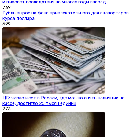
и вызовет последствия на многие годы вперед
739
Рубль вырос на фоне привлекательного для экспортеров
курса доллара
599
ЦБ: число мест в России, где можно снять наличные на
кассе, достигло 25 тысяч единиц
773