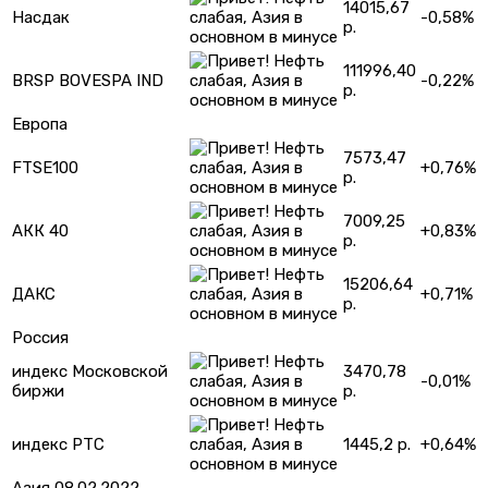
14015,67
Насдак
-0,58%
р.
111996,40
BRSP BOVESPA IND
-0,22%
р.
Европа
7573,47
FTSE100
+0,76%
р.
7009,25
АКК 40
+0,83%
р.
15206,64
ДАКС
+0,71%
р.
Россия
индекс Московской
3470,78
-0,01%
биржи
р.
индекс РТС
1445,2 р.
+0,64%
Азия 08.02.2022