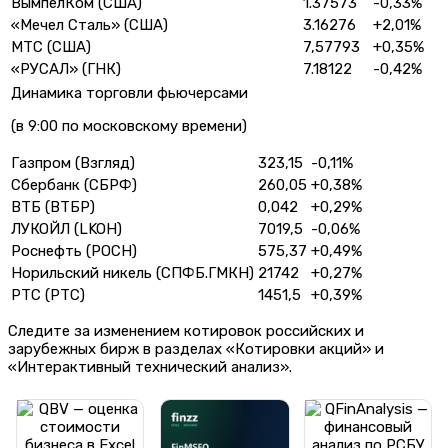
ВымпелКом (США)
1.37573
-0,33%
«Мечел Сталь» (США)
3.16276
+2,01%
МТС (США)
7,57793
+0,35%
«РУСАЛ» (ГНК)
7.18122
-0,42%
Динамика торговли фьючерсами
(в 9:00 по московскому времени)
Газпром (Взгляд)
323,15
-0,11%
Сбербанк (СБРФ)
260,05
+0,38%
ВТБ (ВТБР)
0,042
+0,29%
ЛУКОЙЛ (LKOH)
7019,5
-0,06%
Роснефть (РОСН)
575,37
+0,49%
Норильский никель (СПФБ.ГМКН)
21742
+0,27%
РТС (РТС)
1451,5
+0,39%
Следите за изменением котировок российских и
зарубежных бирж в разделах «Котировки акций» и
«Интерактивный технический анализ».