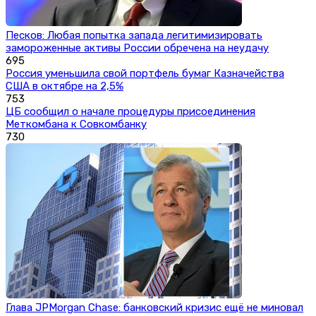
Песков: Любая попытка запада легитимизировать
замороженные активы России обречена на неудачу
695
Россия уменьшила свой портфель бумаг Казначейства
США в октябре на 2,5%
753
ЦБ сообщил о начале процедуры присоединения
Меткомбана к Совкомбанку
730
Глава JPMorgan Chase: банковский кризис ещё не миновал