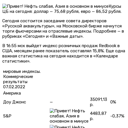
Курсы
ЦБ на сегодня: доллар — 75,68 рубля, евро — 86,52 рубля.
Сегодня состоится заседание совета директоров
«Русской аквакультуры», на Московской бирже начнутся
торги фьючерсами на отраслевые индексы. Подробнее — в
рубриках «Сегодня» и «Важные даты».
В 16:55 мск выйдет индекс розничных продаж Redbook в
США, месяцем ранее показатель составлял 15,8%. Еще одна
важная статистика на сегодня находится в «Календаре
статистики».
мировые индексы.
Коммерческие
результаты
07.02.2022
Америка
35091,13
Доу Джонс
—
0%
р.
4483,87
S&P
-0,37%
р.