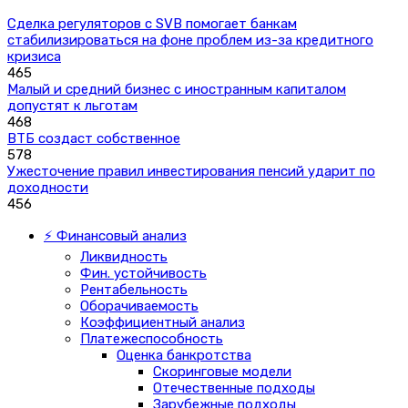
Сделка регуляторов с SVB помогает банкам
стабилизироваться на фоне проблем из-за кредитного
кризиса
465
Малый и средний бизнес с иностранным капиталом
допустят к льготам
468
ВТБ создаст собственное
578
Ужесточение правил инвестирования пенсий ударит по
доходности
456
⚡ Финансовый анализ
Ликвидность
Фин. устойчивость
Рентабельность
Оборачиваемость
Коэффициентный анализ
Платежеспособность
Оценка банкротства
Скоринговые модели
Отечественные подходы
Зарубежные подходы