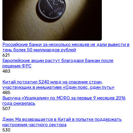
Российские банки за несколько месяцев не дали вывести в
тень более 50 миллиардов рублей
621
Европейские акции растут благодаря банкам после
решения ФРС
483
Китай потратил $240 млрд на спасение стран,
участвующих в инициативе «Один пояс, один путь»
485
Выручка «Уралкалия» по МСФО за первые 9 месяцев 2016
года снизилась
507
Джек Ма возвращается в Китай в попытке поддержать
настроения частного сектора
530