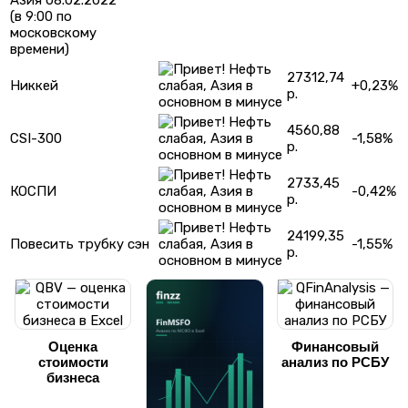
(в 9:00 по
московскому
времени)
27312,74
Никкей
+0,23%
р.
4560,88
CSI-300
-1,58%
р.
2733,45
КОСПИ
-0,42%
р.
24199,35
Повесить трубку сэн
-1,55%
р.
Оценка
Финансовый
стоимости
анализ по РСБУ
бизнеса