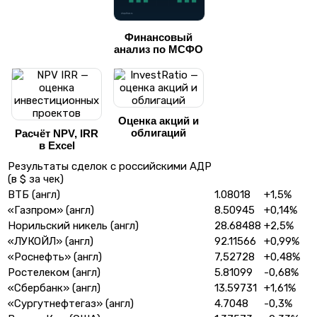
Финансовый
анализ по МСФО
Оценка акций и
облигаций
Расчёт NPV, IRR
в Excel
Результаты сделок с российскими АДР
(в $ за чек)
ВТБ (англ)
1.08018
+1,5%
«Газпром» (англ)
8.50945
+0,14%
Норильский никель (англ)
28.68488
+2,5%
«ЛУКОЙЛ» (англ)
92.11566
+0,99%
«Роснефть» (англ)
7,52728
+0,48%
Ростелеком (англ)
5.81099
-0,68%
«Сбербанк» (англ)
13.59731
+1,61%
«Сургутнефтегаз» (англ)
4.7048
-0,3%