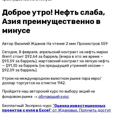
Доброе утро! Нефть слаба,
Азия преимущественно в
минусе
Автор
Василий Жданов
На чтение
2 мин
Просмотров
559
Сегодня, 8 февраля, апрельский контракт на нефть марки
Brent стоит $92,64 за баррель (вчера в это же время —
$93,59 за баррель), мартовский контракт на легкую нефть
— $91,35 за баррель (на предыдущей утренней сессии —
$92,09 за баррель).
Утром на международном валютном рынке пара евро/
доллар торгуется на отметке 1142.
Пройдите наш авторский курс по выбору акций на
фондовом рынке →
обучающий курс
Бесплатный Экспресс-курс
"
Оценка инвестиционных
проектов с нуля в Excel
" от Ждановых. Получить доступ