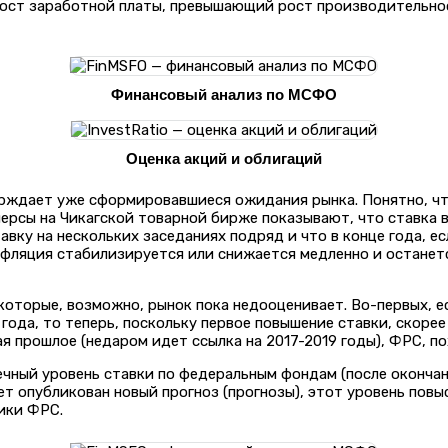
 рост заработной платы, превышающий рост производительно
Финансовый анализ по МСФО
Оценка акций и облигаций
ерждает уже сформировавшиеся ожидания рынка. Понятно, чт
черсы на Чикагской товарной бирже показывают, что ставка в
авку на нескольких заседаниях подряд и что в конце года, 
нфляция стабилизируется или снижается медленно и останетс
 которые, возможно, рынок пока недооценивает. Во-первых, 
 года, то теперь, поскольку первое повышение ставки, скоре
ая прошлое (недаром идет ссылка на 2017-2019 годы), ФРС, п
ечный уровень ставки по федеральным фондам (после окончан
дет опубликован новый прогноз (прогнозы), этот уровень пов
ики ФРС.