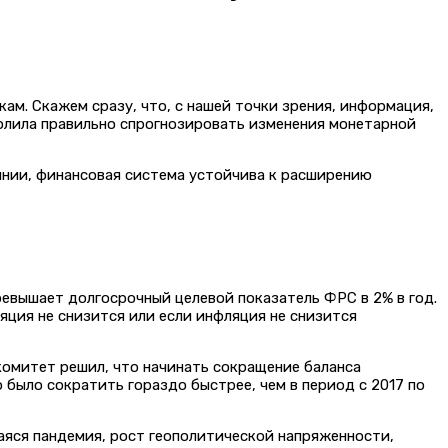
м. Скажем сразу, что, с нашей точки зрения, информация,
олила правильно спрогнозировать изменения монетарной
янии, финансовая система устойчива к расширению
ревышает долгосрочный целевой показатель ФРС в 2% в год.
яция не снизится или если инфляция не снизится
комитет решил, что начинать сокращение баланса
 было сократить гораздо быстрее, чем в период с 2017 по
яся пандемия, рост геополитической напряженности,