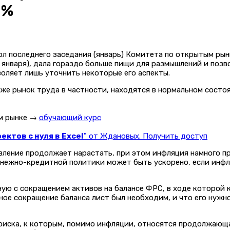
0%
 последнего заседания (январь) Комитета по открытым рынка
января), дала гораздо больше пищи для размышлений и позв
воляет лишь уточнить некоторые его аспекты.
же рынок труда в частности, находятся в нормальном состо
ом рынке →
обучающий курс
ктов с нуля в Excel
" от Ждановых. Получить доступ
вление продолжает нарастать, при этом инфляция намного п
денежно-кредитной политики может быть ускорено, если инфл
ную с сокращением активов на балансе ФРС, в ходе которой 
ое сокращение баланса лист был необходим, и что его нужно
риска, к которым, помимо инфляции, относятся продолжающа