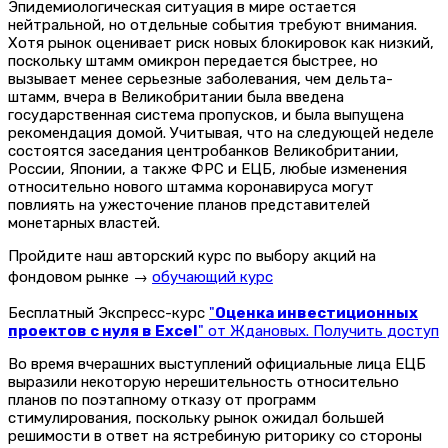
Эпидемиологическая ситуация в мире остается
нейтральной, но отдельные события требуют внимания.
Хотя рынок оценивает риск новых блокировок как низкий,
поскольку штамм омикрон передается быстрее, но
вызывает менее серьезные заболевания, чем дельта-
штамм, вчера в Великобритании была введена
государственная система пропусков, и была выпущена
рекомендация домой. Учитывая, что на следующей неделе
состоятся заседания центробанков Великобритании,
России, Японии, а также ФРС и ЕЦБ, любые изменения
относительно нового штамма коронавируса могут
повлиять на ужесточение планов представителей
монетарных властей.
Пройдите наш авторский курс по выбору акций на
фондовом рынке →
обучающий курс
Бесплатный Экспресс-курс
"
Оценка инвестиционных
проектов с нуля в Excel
" от Ждановых. Получить доступ
Во время вчерашних выступлений официальные лица ЕЦБ
выразили некоторую нерешительность относительно
планов по поэтапному отказу от программ
стимулирования, поскольку рынок ожидал большей
решимости в ответ на ястребиную риторику со стороны