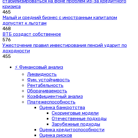
стабилизироваться на фоне проблем из-за кредитного
кризиса
465
Малый и средний бизнес с иностранным капиталом
допустят к льготам
468
ВТБ создаст собственное
576
Ужесточение правил инвестирования пенсий ударит по
доходности
455
⚡ Финансовый анализ
Ликвидность
Фин. устойчивость
Рентабельность
Оборачиваемость
Коэффициентный анализ
Платежеспособность
Оценка банкротства
Скоринговые модели
Отечественные подходы
Зарубежные подходы
Оценка кредитоспособности
Оценка рисков