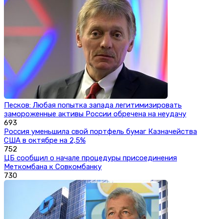
Песков: Любая попытка запада легитимизировать
замороженные активы России обречена на неудачу
693
Россия уменьшила свой портфель бумаг Казначейства
США в октябре на 2,5%
752
ЦБ сообщил о начале процедуры присоединения
Меткомбана к Совкомбанку
730