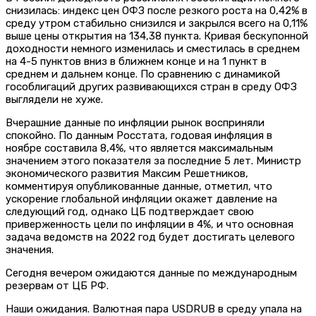
снизилась: индекс цен ОФЗ после резкого роста на 0,42% в
среду утром стабильно снизился и закрылся всего на 0,11%
выше цены открытия на 134,38 пункта. Кривая бескупонной
доходности немного изменилась и сместилась в среднем
на 4-5 пунктов вниз в ближнем конце и на 1 пункт в
среднем и дальнем конце. По сравнению с динамикой
гособлигаций других развивающихся стран в среду ОФЗ
выглядели не хуже.
Вчерашние данные по инфляции рынок восприняли
спокойно. По данным Росстата, годовая инфляция в
ноябре составила 8,4%, что является максимальным
значением этого показателя за последние 5 лет. Министр
экономического развития Максим Решетников,
комментируя опубликованные данные, отметил, что
ускорение глобальной инфляции окажет давление на
следующий год, однако ЦБ подтверждает свою
приверженность цели по инфляции в 4%, и что основная
задача ведомств на 2022 год будет достигать целевого
значения.
Сегодня вечером ожидаются данные по международным
резервам от ЦБ РФ.
Наши ожидания. Валютная пара USDRUB в среду упала на