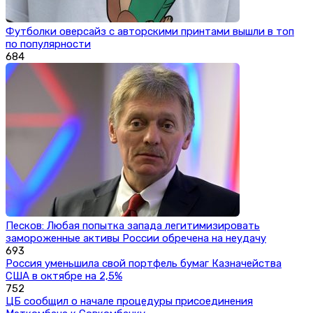
Футболки оверсайз с авторскими принтами вышли в топ
по популярности
684
Песков: Любая попытка запада легитимизировать
замороженные активы России обречена на неудачу
693
Россия уменьшила свой портфель бумаг Казначейства
США в октябре на 2,5%
752
ЦБ сообщил о начале процедуры присоединения