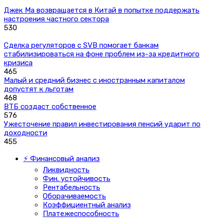
Джек Ма возвращается в Китай в попытке поддержать
настроения частного сектора
530
Сделка регуляторов с SVB помогает банкам
стабилизироваться на фоне проблем из-за кредитного
кризиса
465
Малый и средний бизнес с иностранным капиталом
допустят к льготам
468
ВТБ создаст собственное
576
Ужесточение правил инвестирования пенсий ударит по
доходности
455
⚡ Финансовый анализ
Ликвидность
Фин. устойчивость
Рентабельность
Оборачиваемость
Коэффициентный анализ
Платежеспособность