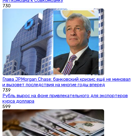
Меткомбана к Совкомбанку
730
Глава JPMorgan Chase: банковский кризис ещё не миновал
и вызовет последствия на многие годы вперед
739
Рубль вырос на фоне привлекательного для экспортеров
курса доллара
599