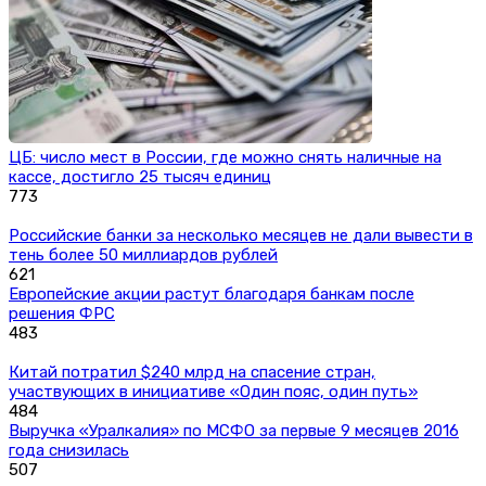
ЦБ: число мест в России, где можно снять наличные на
кассе, достигло 25 тысяч единиц
773
Российские банки за несколько месяцев не дали вывести в
тень более 50 миллиардов рублей
621
Европейские акции растут благодаря банкам после
решения ФРС
483
Китай потратил $240 млрд на спасение стран,
участвующих в инициативе «Один пояс, один путь»
484
Выручка «Уралкалия» по МСФО за первые 9 месяцев 2016
года снизилась
507