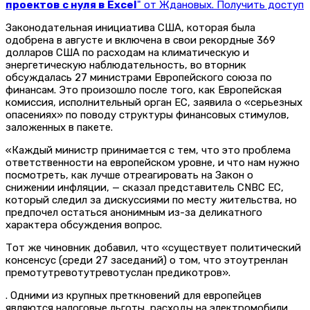
проектов с нуля в Excel
" от Ждановых. Получить доступ
Законодательная инициатива США, которая была
одобрена в августе и включена в свои рекордные 369
долларов США по расходам на климатическую и
энергетическую наблюдательность, во вторник
обсуждалась 27 министрами Европейского союза по
финансам. Это произошло после того, как Европейская
комиссия, исполнительный орган ЕС, заявила о «серьезных
опасениях» по поводу структуры финансовых стимулов,
заложенных в пакете.
«Каждый министр принимается с тем, что это проблема
ответственности на европейском уровне, и что нам нужно
посмотреть, как лучше отреагировать на Закон о
снижении инфляции, — сказал представитель CNBC ЕС,
который следил за дискуссиями по месту жительства, но
предпочел остаться анонимным из-за деликатного
характера обсуждения вопрос.
Тот же чиновник добавил, что «существует политический
консенсус (среди 27 заседаний) о том, что этоутренлан
премотутревотутревотуслан предикотров».
. Одними из крупных преткновений для европейцев
являются налоговые льготы, расходы на электромобили,