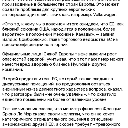
производимые в большинстве стран Европы. Это может
создать проблемы для крупных европейских
автопроизводителей, таких как, например, Volkswagen.
«Это то, к чему мы в конечном итоге ожидаем, что ЕС, как
близкий союзник США, находится в положении, более
вероятном в положении Мексики и Канады», — заявил
Валдис Домбровскис, глава торгового ведомства ЕС на
пресс-конференции во вторник.
Официальные лица Южной Европы также выявили рост
опасностей европой, учитывая, что этот пакет мер может
нанести вред здоровью бизнеса Hyundai и других
компаний.
Второй представитель ЕС, который также следил за
дискуссиями помещений, но предположил остаться
анонимным из-за деликатного характера вопроса, сказал,
что разговоры были «не очень удалены», что охватило
единство помещений на более отдаленном уровне.
Тот же чиновник сказал, что министр финансов Франции
Брюно Ле Мэр сказал своим коллегам, что он не хочет
категоричного отрицательного решения в отношении
американских друзей ЕС, а скорее требует «тревожного