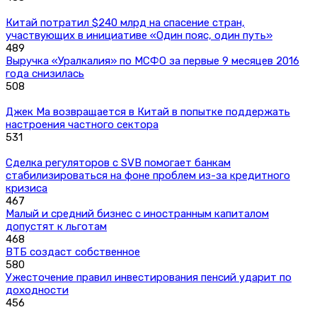
Китай потратил $240 млрд на спасение стран,
участвующих в инициативе «Один пояс, один путь»
489
Выручка «Уралкалия» по МСФО за первые 9 месяцев 2016
года снизилась
508
Джек Ма возвращается в Китай в попытке поддержать
настроения частного сектора
531
Сделка регуляторов с SVB помогает банкам
стабилизироваться на фоне проблем из-за кредитного
кризиса
467
Малый и средний бизнес с иностранным капиталом
допустят к льготам
468
ВТБ создаст собственное
580
Ужесточение правил инвестирования пенсий ударит по
доходности
456