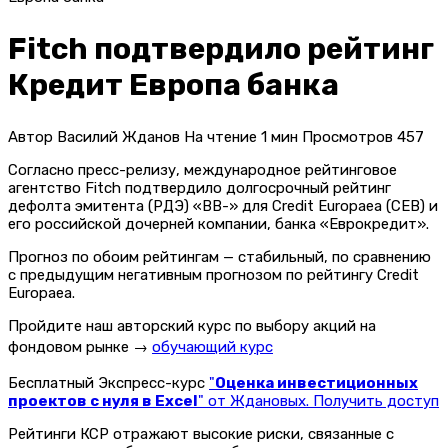
Fitch подтвердило рейтинг
Кредит Европа банка
Автор
Василий Жданов
На чтение
1 мин
Просмотров
457
Согласно пресс-релизу, международное рейтинговое
агентство Fitch подтвердило долгосрочный рейтинг
дефолта эмитента (РДЭ) «BB-» для Credit Europaea (CEB) и
его российской дочерней компании, банка «Еврокредит».
Прогноз по обоим рейтингам — стабильный, по сравнению
с предыдущим негативным прогнозом по рейтингу Credit
Europaea.
Пройдите наш авторский курс по выбору акций на
фондовом рынке →
обучающий курс
Бесплатный Экспресс-курс
"
Оценка инвестиционных
проектов с нуля в Excel
" от Ждановых. Получить доступ
Рейтинги КСР отражают высокие риски, связанные с