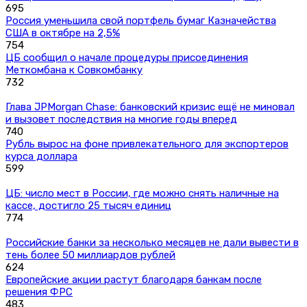
695
Россия уменьшила свой портфель бумаг Казначейства
США в октябре на 2,5%
754
ЦБ сообщил о начале процедуры присоединения
Меткомбана к Совкомбанку
732
Глава JPMorgan Chase: банковский кризис ещё не миновал
и вызовет последствия на многие годы вперед
740
Рубль вырос на фоне привлекательного для экспортеров
курса доллара
599
ЦБ: число мест в России, где можно снять наличные на
кассе, достигло 25 тысяч единиц
774
Российские банки за несколько месяцев не дали вывести в
тень более 50 миллиардов рублей
624
Европейские акции растут благодаря банкам после
решения ФРС
483