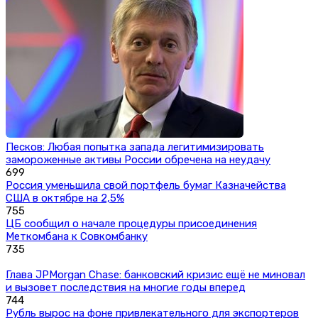
Песков: Любая попытка запада легитимизировать
замороженные активы России обречена на неудачу
699
Россия уменьшила свой портфель бумаг Казначейства
США в октябре на 2,5%
755
ЦБ сообщил о начале процедуры присоединения
Меткомбана к Совкомбанку
735
Глава JPMorgan Chase: банковский кризис ещё не миновал
и вызовет последствия на многие годы вперед
744
Рубль вырос на фоне привлекательного для экспортеров