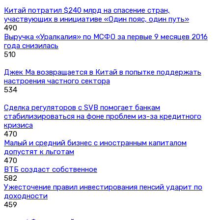
Китай потратил $240 млрд на спасение стран,
участвующих в инициативе «Один пояс, один путь»
490
Выручка «Уралкалия» по МСФО за первые 9 месяцев 2016
года снизилась
510
Джек Ма возвращается в Китай в попытке поддержать
настроения частного сектора
534
Сделка регуляторов с SVB помогает банкам
стабилизироваться на фоне проблем из-за кредитного
кризиса
470
Малый и средний бизнес с иностранным капиталом
допустят к льготам
470
ВТБ создаст собственное
582
Ужесточение правил инвестирования пенсий ударит по
доходности
459