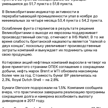
уменьшился до 51,7 пункта с 51,8 пункта.
В Великобритании индикатор активности в
перерабатывающей промышленности упал в ноябре до
минимальных за четыре месяца 53,4 пункта с 54,2 пункта.
Ослабление фунта стерлингов в результате решения
Великобритании о выходе из еврозоны поддерживает
производственный сектор, отмечают в IHS Markit. В то же
время слабость британской нацвалюты является "палкой о
двух концах", поскольку увеличивает производственные
затраты компаний и вынуждает их поднимать цены на
свою продукцию.
Котировки акций нефтяных компаний выросли в четверг на
фоне принятого странами ОПЕК соглашения о сокращении
добычи, нефть марок Brent и WTI обновила максимумы
более чем за год. Стоимость бумаг BP увеличилась на
2,3%, Royal Dutch Shell — на 2,8%.
Бумаги Glencore подорожали на 1,5%. Компания сообщила
вчера, что практически завершила реализацию программы
сокращения долга и намерена возобновить выплату
дивидендов в 2017 году.