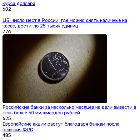
курса доллара
602
ЦБ: число мест в России, где можно снять наличные на
кассе, достигло 25 тысяч единиц
776
Российские банки за несколько месяцев не дали вывести в
тень более 50 миллиардов рублей
625
Европейские акции растут благодаря банкам после
решения ФРС
485