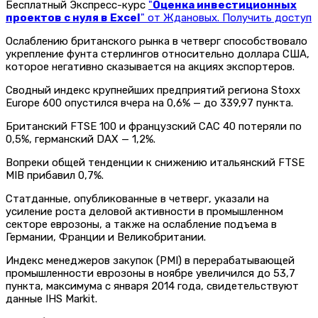
Бесплатный Экспресс-курс
"
Оценка инвестиционных
проектов с нуля в Excel
" от Ждановых. Получить доступ
Ослаблению британского рынка в четверг способствовало
укрепление фунта стерлингов относительно доллара США,
которое негативно сказывается на акциях экспортеров.
Сводный индекс крупнейших предприятий региона Stoxx
Europe 600 опустился вчера на 0,6% — до 339,97 пункта.
Британский FTSE 100 и французский CAC 40 потеряли по
0,5%, германский DAX — 1,2%.
Вопреки общей тенденции к снижению итальянский FTSE
MIB прибавил 0,7%.
Статданные, опубликованные в четверг, указали на
усиление роста деловой активности в промышленном
секторе еврозоны, а также на ослабление подъема в
Германии, Франции и Великобритании.
Индекс менеджеров закупок (PMI) в перерабатывающей
промышленности еврозоны в ноябре увеличился до 53,7
пункта, максимума с января 2014 года, свидетельствуют
данные IHS Markit.