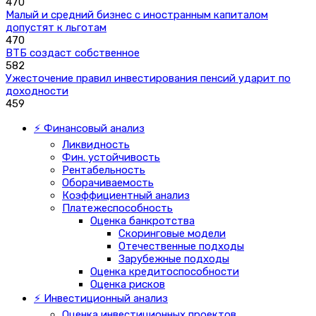
470
Малый и средний бизнес с иностранным капиталом
допустят к льготам
470
ВТБ создаст собственное
582
Ужесточение правил инвестирования пенсий ударит по
доходности
459
⚡ Финансовый анализ
Ликвидность
Фин. устойчивость
Рентабельность
Оборачиваемость
Коэффициентный анализ
Платежеспособность
Оценка банкротства
Скоринговые модели
Отечественные подходы
Зарубежные подходы
Оценка кредитоспособности
Оценка рисков
⚡ Инвестиционный анализ
Оценка инвестиционных проектов