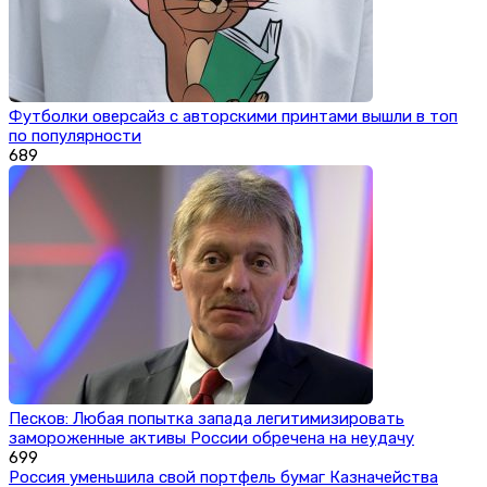
Футболки оверсайз с авторскими принтами вышли в топ
по популярности
689
Песков: Любая попытка запада легитимизировать
замороженные активы России обречена на неудачу
699
Россия уменьшила свой портфель бумаг Казначейства