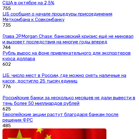
США в октябре на 2,5%
755
ЦБ сообщил о начале процедуры присоединения
Меткомбана к Совкомбанку
735
Глава JPMorgan Chase: банковский кризис ещё не миновал
и вызовет последствия на многие годы вперед
744
Рубль вырос на фоне привлекательного для экспортеров
курса доллара
602
ЦБ: число мест в России, где можно снять наличные на
кассе, достигло 25 тысяч единиц
776
Российские банки за несколько месяцев не дали вывести в
тень более 50 миллиардов рублей
625
Европейские акции растут благодаря банкам после
решения ФРС
485