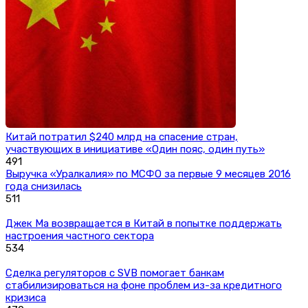
Китай потратил $240 млрд на спасение стран,
участвующих в инициативе «Один пояс, один путь»
491
Выручка «Уралкалия» по МСФО за первые 9 месяцев 2016
года снизилась
511
Джек Ма возвращается в Китай в попытке поддержать
настроения частного сектора
534
Сделка регуляторов с SVB помогает банкам
стабилизироваться на фоне проблем из-за кредитного
кризиса