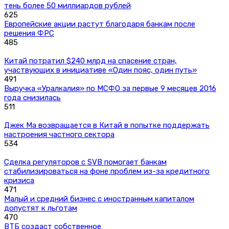
тень более 50 миллиардов рублей
625
Европейские акции растут благодаря банкам после
решения ФРС
485
Китай потратил $240 млрд на спасение стран,
участвующих в инициативе «Один пояс, один путь»
491
Выручка «Уралкалия» по МСФО за первые 9 месяцев 2016
года снизилась
511
Джек Ма возвращается в Китай в попытке поддержать
настроения частного сектора
534
Сделка регуляторов с SVB помогает банкам
стабилизироваться на фоне проблем из-за кредитного
кризиса
471
Малый и средний бизнес с иностранным капиталом
допустят к льготам
470
ВТБ создаст собственное