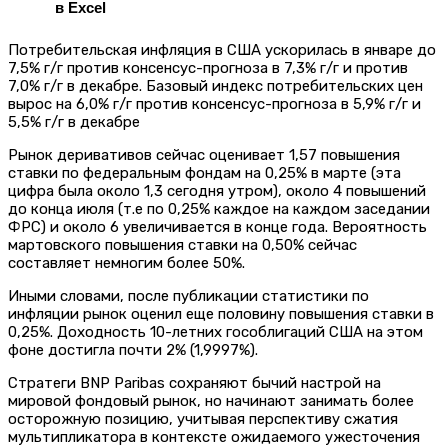
в Excel
Потребительская инфляция в США ускорилась в январе до
7,5% г/г против консенсус-прогноза в 7,3% г/г и против
7,0% г/г в декабре. Базовый индекс потребительских цен
вырос на 6,0% г/г против консенсус-прогноза в 5,9% г/г и
5,5% г/г в декабре
Рынок деривативов сейчас оценивает 1,57 повышения
ставки по федеральным фондам на 0,25% в марте (эта
цифра была около 1,3 сегодня утром), около 4 повышений
до конца июля (т.е по 0,25% каждое на каждом заседании
ФРС) и около 6 увеличивается в конце года. Вероятность
мартовского повышения ставки на 0,50% сейчас
составляет немногим более 50%.
Иными словами, после публикации статистики по
инфляции рынок оценил еще половину повышения ставки в
0,25%. Доходность 10-летних гособлигаций США на этом
фоне достигла почти 2% (1,9997%).
Стратеги BNP Paribas сохраняют бычий настрой на
мировой фондовый рынок, но начинают занимать более
осторожную позицию, учитывая перспективу сжатия
мультипликатора в контексте ожидаемого ужесточения