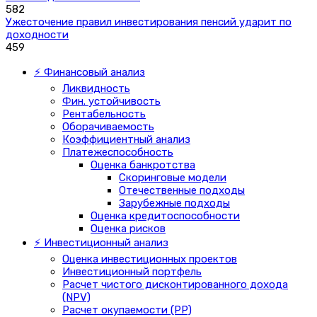
582
Ужесточение правил инвестирования пенсий ударит по
доходности
459
⚡ Финансовый анализ
Ликвидность
Фин. устойчивость
Рентабельность
Оборачиваемость
Коэффициентный анализ
Платежеспособность
Оценка банкротства
Скоринговые модели
Отечественные подходы
Зарубежные подходы
Оценка кредитоспособности
Оценка рисков
⚡ Инвестиционный анализ
Оценка инвестиционных проектов
Инвестиционный портфель
Расчет чистого дисконтированного дохода
(NPV)
Расчет окупаемости (PP)