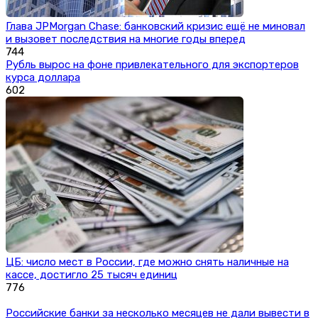
Глава JPMorgan Chase: банковский кризис ещё не миновал
и вызовет последствия на многие годы вперед
744
Рубль вырос на фоне привлекательного для экспортеров
курса доллара
602
ЦБ: число мест в России, где можно снять наличные на
кассе, достигло 25 тысяч единиц
776
Российские банки за несколько месяцев не дали вывести в