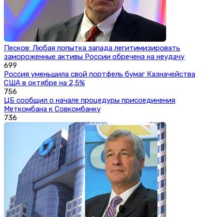
Песков: Любая попытка запада легитимизировать
замороженные активы России обречена на неудачу
699
Россия уменьшила свой портфель бумаг Казначейства
США в октябре на 2,5%
756
ЦБ сообщил о начале процедуры присоединения
Меткомбана к Совкомбанку
736