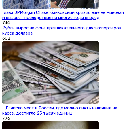
Глава JPMorgan Chase: банковский кризис ещё не миновал
и вызовет последствия на многие годы вперед
744
Рубль вырос на фоне привлекательного для экспортеров
курса доллара
602
ЦБ: число мест в России, где можно снять наличные на
кассе, достигло 25 тысяч единиц
776