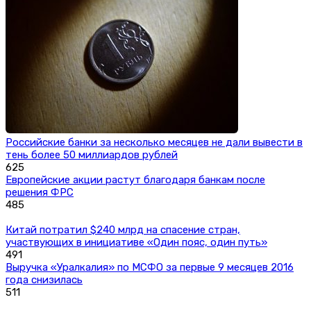
Российские банки за несколько месяцев не дали вывести в
тень более 50 миллиардов рублей
625
Европейские акции растут благодаря банкам после
решения ФРС
485
Китай потратил $240 млрд на спасение стран,
участвующих в инициативе «Один пояс, один путь»
491
Выручка «Уралкалия» по МСФО за первые 9 месяцев 2016
года снизилась
511