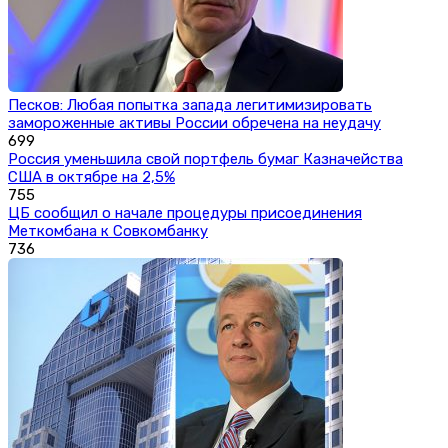
Песков: Любая попытка запада легитимизировать
замороженные активы России обречена на неудачу
699
Россия уменьшила свой портфель бумаг Казначейства
США в октябре на 2,5%
755
ЦБ сообщил о начале процедуры присоединения
Меткомбана к Совкомбанку
736