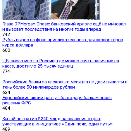
Глава JPMorgan Chase: банковский кризис ещё не миновал
и вызовет последствия на многие годы вперед
742
Рубль вырос на фоне привлекательного для экспортеров
курса доллара
600
ЦБ: число мест в России, где можно снять наличные на
кассе, достигло 25 тысяч единиц
774
Российские банки за несколько месяцев не дали вывести в
тень более 50 миллиардов рублей
624
Европейские акции растут благодаря банкам после
решения ФРС
484
Китай потратил $240 млрд на спасение стран,
участвующих в инициативе «Один пояс, один путь»
489