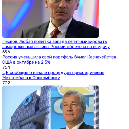
Песков: Любая попытка запада легитимизировать
замороженные активы России обречена на неудачу
696
Россия уменьшила свой портфель бумаг Казначейства
США в октябре на 2,5%
754
ЦБ сообщил о начале процедуры присоединения
Меткомбана к Совкомбанку
732