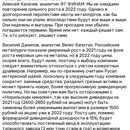
Алексей Калачев, аналитик ФГ ФИНАМ: Мы не ожидаем
повторения сильного роста в 2022 году. Однако в
долгосрочной перспективе квоты металлургов, как бы
сильно они ни упали, впоследствии будут все выше и выше.
Они надежны и выгодны. При просадке они обычно
погашаются первыми. Время или нет: каждый решает сам.
Те, кто рискуют, решают сами.
Василий Данилов, аналитик Велес Капитал: Российские
металлурги показали уверенный рост в 2021 году на фоне
роста мировых цен на металлы, но в 2022 году цены,
скорее всего, будут ниже, поэтому к выбору компании
следует внимательно относиться с учетом конкретных
драйверов. Например, мы по-прежнему считаем Русал
интересной идеей, поскольку в следующем году компания
сократит заемные средства, разделит грязные активы и
может принять новую, более прогрессивную дивидендную
политику. Но мы советуем вам быть осторожными с
«Норильским никелем», так как высокие дивиденды на
2021 год (2600-2800 рублей на акцию) могут быть
заменены более умеренными выплатами в размере 1500
рублей на акцию уже в 2022 году. Росту цен, помимо
форвардной дивидендной доходности в 15%, будет
способствовать постепенный ввод в эксплуатацию
турецкого завода (2 млн тонн стали в год) и возможное