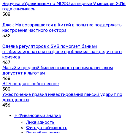
Выручка «Уралкалия» по МСФО за первые 9 месяцев 2016
года снизилась
508
Джек Ма возвращается в Китай в попытке поддержать
настроения частного сектора
532
Сделка регуляторов с SVB помогает банкам
стабилизироваться на фоне проблем из-за кредитного
кризиса
467
Малый и средний бизнес с иностранным капиталом
допустят к льготам
468
ВТБ создаст собственное
580
Ужесточение правил инвестирования пенсий ударит по
доходности
456
⚡ Финансовый анализ
Ликвидность
Фин. устойчивость
Рентабельность