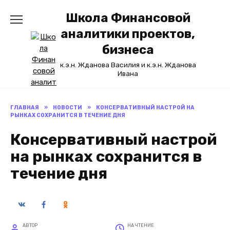
Перейти
Школа Финансовой
к
содержанию
аналитики проектов,
бизнеса
к.э.н. Жданова Василия и к.э.н. Жданова
Ивана
ГЛАВНАЯ
»
НОВОСТИ
»
КОНСЕРВАТИВНЫЙ НАСТРОЙ НА
РЫНКАХ СОХРАНИТСЯ В ТЕЧЕНИЕ ДНЯ
Консервативный настрой
на рынках сохранится в
течение дня
АВТОР
НА ЧТЕНИЕ