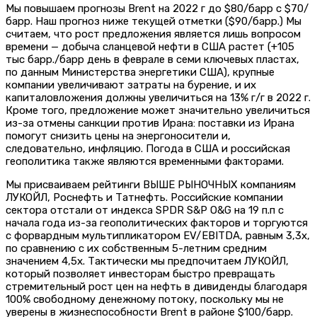
Мы повышаем прогнозы Brent на 2022 г до $80/барр с $70/
барр. Наш прогноз ниже текущей отметки ($90/барр.) Мы
считаем, что рост предложения является лишь вопросом
времени — добыча сланцевой нефти в США растет (+105
тыс барр./барр день в феврале в семи ключевых пластах,
по данным Министерства энергетики США), крупные
компании увеличивают затраты на бурение, и их
капиталовложения должны увеличиться на 13% г/г в 2022 г.
Кроме того, предложение может значительно увеличиться
из-за отмены санкции против Ирана: поставки из Ирана
помогут снизить цены на энергоносители и,
следовательно, инфляцию. Погода в США и российская
геополитика также являются временными факторами.
Мы присваиваем рейтинги ВЫШЕ РЫНОЧНЫХ компаниям
ЛУКОЙЛ, Роснефть и Татнефть. Российские компании
сектора отстали от индекса SPDR S&P O&G на 19 п.п с
начала года из-за геополитических факторов и торгуются
с форвардным мультипликатором EV/EBITDA, равным 3,3x,
по сравнению с их собственным 5-летним средним
значением 4,5x. Тактически мы предпочитаем ЛУКОЙЛ,
который позволяет инвесторам быстро превращать
стремительный рост цен на нефть в дивиденды благодаря
100% свободному денежному потоку, поскольку мы не
уверены в жизнеспособности Brent в районе $100/барр.