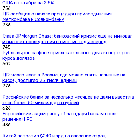
США в октябре на 2,5%
756
ЦБ сообщил о начале процедуры присоединения
Меткомбана к Совкомбанку
736
Глава JPMorgan Chase: банковский кризис ещё не миновал
и вызовет последствия на многие годы вперед
745
Рубль вырос на фоне привлекательного для экспортеров
курса доллара
602
ЦБ: число мест в России, где можно снять наличные на
кассе, достигло 25 тысяч единиц
776
Российские банки за несколько месяцев не дали вывести в
тень более 50 миллиардов рублей
626
Европейские акции растут благодаря банкам после
решения ФРС
486
Китай потратил $240 млрд на спасение стран,