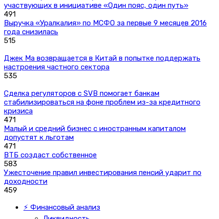
участвующих в инициативе «Один пояс, один путь»
491
Выручка «Уралкалия» по МСФО за первые 9 месяцев 2016
года снизилась
515
Джек Ма возвращается в Китай в попытке поддержать
настроения частного сектора
535
Сделка регуляторов с SVB помогает банкам
стабилизироваться на фоне проблем из-за кредитного
кризиса
471
Малый и средний бизнес с иностранным капиталом
допустят к льготам
471
ВТБ создаст собственное
583
Ужесточение правил инвестирования пенсий ударит по
доходности
459
⚡ Финансовый анализ
Ликвидность