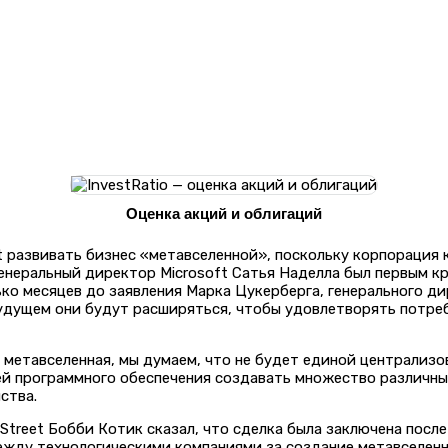
Оценка акций и облигаций
 развивать бизнес «метавселенной», поскольку корпорация к
генеральный директор Microsoft Сатья Наделла был первым 
ко месяцев до заявления Марка Цукерберга, генерального ди
будущем они будут расширяться, чтобы удовлетворять потре
метавселенная, мы думаем, что не будет единой централизов
й программного обеспечения создавать множество различны
ства.
treet Бобби Котик сказал, что сделка была заключена после то
между технологическими компаниями за создание метавселенн