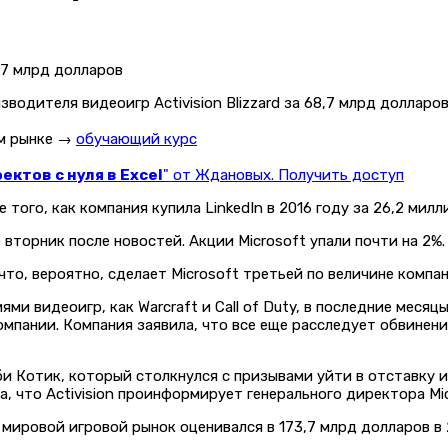
водителя видеоигр Activision Blizzard за 68,7 млрд долларов
ом рынке →
обучающий курс
ктов с нуля в Excel
" от Ждановых. Получить доступ
 того, как компания купила LinkedIn в 2016 году за 26,2 мил
 вторник после новостей. Акции Microsoft упали почти на 2%.
что, вероятно, сделает Microsoft третьей по величине компан
ями видеоигр, как Warcraft и Call of Duty, в последние месяц
пании. Компания заявила, что все еще расследует обвинения
би Котик, который столкнулся с призывами уйти в отставку и
ла, что Activision проинформирует генерального директора Mi
 мировой игровой рынок оценивался в 173,7 млрд долларов в 