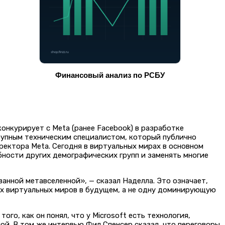
Финансовый анализ по РСБУ
онкурирует с Meta (ранее Facebook) в разработке
крупным техническим специалистом, который публично
ректора Meta. Сегодня в виртуальных мирах в основном
бности других демографических групп и заменять многие
анной метавселенной», — сказал Наделла. Это означает,
х виртуальных миров в будущем, а не одну доминирующую
го, как он понял, что у Microsoft есть технология,
ой. В том же интервью Фил Спенсер сказал, что переговоры