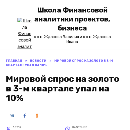
Перейти
Школа Финансовой
к
содержанию
аналитики проектов,
бизнеса
к.э.н. Жданова Василия и к.э.н. Жданова
Ивана
ГЛАВНАЯ
»
НОВОСТИ
»
МИРОВОЙ СПРОС НА ЗОЛОТО В 3-М
КВАРТАЛЕ УПАЛ НА 10%
Мировой спрос на золото
в 3-м квартале упал на
10%
АВТОР
НА ЧТЕНИЕ