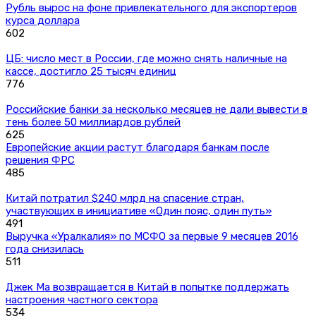
Рубль вырос на фоне привлекательного для экспортеров
курса доллара
602
ЦБ: число мест в России, где можно снять наличные на
кассе, достигло 25 тысяч единиц
776
Российские банки за несколько месяцев не дали вывести в
тень более 50 миллиардов рублей
625
Европейские акции растут благодаря банкам после
решения ФРС
485
Китай потратил $240 млрд на спасение стран,
участвующих в инициативе «Один пояс, один путь»
491
Выручка «Уралкалия» по МСФО за первые 9 месяцев 2016
года снизилась
511
Джек Ма возвращается в Китай в попытке поддержать
настроения частного сектора
534