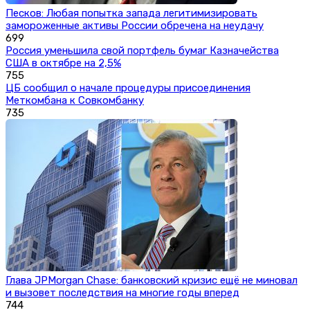
Песков: Любая попытка запада легитимизировать
замороженные активы России обречена на неудачу
699
Россия уменьшила свой портфель бумаг Казначейства
США в октябре на 2,5%
755
ЦБ сообщил о начале процедуры присоединения
Меткомбана к Совкомбанку
735
Глава JPMorgan Chase: банковский кризис ещё не миновал
и вызовет последствия на многие годы вперед
744