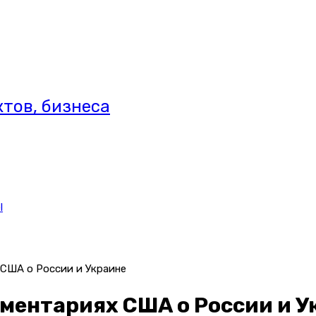
тов, бизнеса
l
 США о России и Украине
мментариях США о России и У