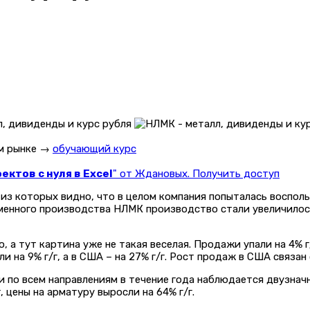
ом рынке →
обучающий курс
ктов с нуля в Excel
" от Ждановых. Получить доступ
 из которых видно, что в целом компания попыталась воспол
енного производства НЛМК производство стали увеличилось 
 а тут картина уже не такая веселая. Продажи упали на 4% г/
 на 9% г/г, а в США – на 27% г/г. Рост продаж в США связан
и по всем направлениям в течение года наблюдается двузначн
, цены на арматуру выросли на 64% г/г.