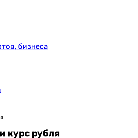
тов, бизнеса
l
ля
и курс рубля