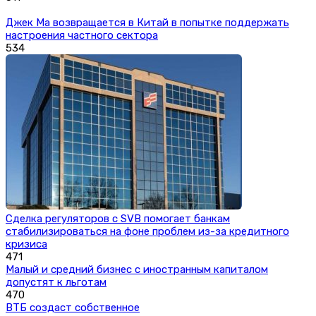
Джек Ма возвращается в Китай в попытке поддержать
настроения частного сектора
534
Сделка регуляторов с SVB помогает банкам
стабилизироваться на фоне проблем из-за кредитного
кризиса
471
Малый и средний бизнес с иностранным капиталом
допустят к льготам
470
ВТБ создаст собственное