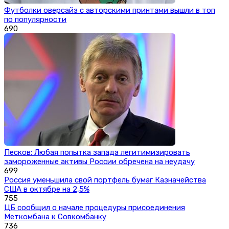
Футболки оверсайз с авторскими принтами вышли в топ
по популярности
690
Песков: Любая попытка запада легитимизировать
замороженные активы России обречена на неудачу
699
Россия уменьшила свой портфель бумаг Казначейства
США в октябре на 2,5%
755
ЦБ сообщил о начале процедуры присоединения
Меткомбана к Совкомбанку
736