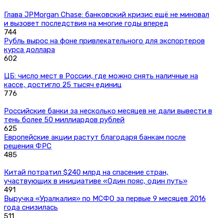
Глава JPMorgan Chase: банковский кризис ещё не миновал
и вызовет последствия на многие годы вперед
744
Рубль вырос на фоне привлекательного для экспортеров
курса доллара
602
ЦБ: число мест в России, где можно снять наличные на
кассе, достигло 25 тысяч единиц
776
Российские банки за несколько месяцев не дали вывести в
тень более 50 миллиардов рублей
625
Европейские акции растут благодаря банкам после
решения ФРС
485
Китай потратил $240 млрд на спасение стран,
участвующих в инициативе «Один пояс, один путь»
491
Выручка «Уралкалия» по МСФО за первые 9 месяцев 2016
года снизилась
511