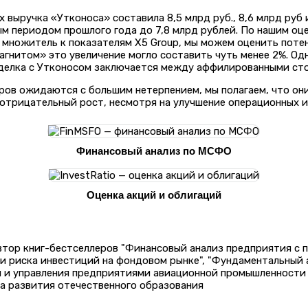
х выручка «Утконоса» составила 8,5 млрд руб., 8,6 млрд руб 
ым периодом прошлого года до 7,8 млрд рублей. По нашим оце
от множитель к показателям X5 Group, мы можем оценить пот
Магнитом» это увеличение могло составить чуть менее 2%. Од
сделка с Утконосом заключается между аффилированными ст
еров ожидаются с большим нетерпением, мы полагаем, что о
 отрицательный рост, несмотря на улучшение операционных и
Финансовый анализ по МСФО
Оценка акций и облигаций
автор книг-бестселлеров "Финансовый анализ предприятия с
 и риска инвестиций на фондовом рынке", "Фундаментальный
и и управления предприятиями авиационной промышленности 
а развития отечественного образования