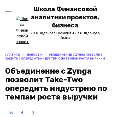
Перейти
Школа Финансовой
к
содержанию
аналитики проектов,
бизнеса
к.э.н. Жданова Василия и к.э.н. Жданова
Ивана
ГЛАВНАЯ
»
НОВОСТИ
»
ОБЪЕДИНЕНИЕ С ZYNGA ПОЗВОЛИТ
TAKE-TWO ОПЕРЕДИТЬ ИНДУСТРИЮ ПО ТЕМПАМ РОСТА ВЫРУЧКИ
Объединение с Zynga
позволит Take-Two
опередить индустрию по
темпам роста выручки