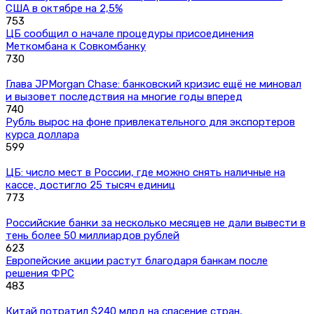
США в октябре на 2,5%
753
ЦБ сообщил о начале процедуры присоединения
Меткомбана к Совкомбанку
730
Глава JPMorgan Chase: банковский кризис ещё не миновал
и вызовет последствия на многие годы вперед
740
Рубль вырос на фоне привлекательного для экспортеров
курса доллара
599
ЦБ: число мест в России, где можно снять наличные на
кассе, достигло 25 тысяч единиц
773
Российские банки за несколько месяцев не дали вывести в
тень более 50 миллиардов рублей
623
Европейские акции растут благодаря банкам после
решения ФРС
483
Китай потратил $240 млрд на спасение стран,