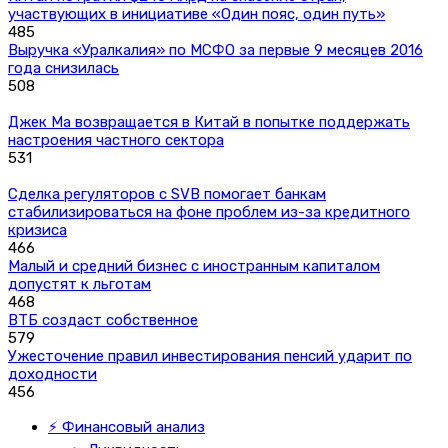
участвующих в инициативе «Один пояс, один путь»
485
Выручка «Уралкалия» по МСФО за первые 9 месяцев 2016
года снизилась
508
Джек Ма возвращается в Китай в попытке поддержать
настроения частного сектора
531
Сделка регуляторов с SVB помогает банкам
стабилизироваться на фоне проблем из-за кредитного
кризиса
466
Малый и средний бизнес с иностранным капиталом
допустят к льготам
468
ВТБ создаст собственное
579
Ужесточение правил инвестирования пенсий ударит по
доходности
456
⚡ Финансовый анализ