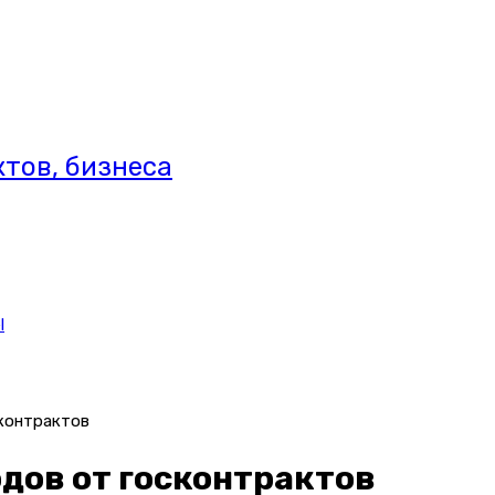
тов, бизнеса
l
сконтрактов
одов от госконтрактов