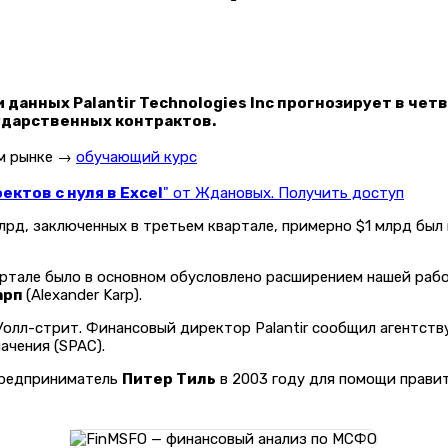
данных Palantir Technologies Inc прогнозирует в чет
ударственных контрактов.
ом рынке →
обучающий курс
ктов с нуля в Excel
" от Ждановых. Получить доступ
млрд, заключенных в третьем квартале, примерно $1 млрд бы
артале было в основном обусловлено расширением нашей раб
арп
(Alexander Karp).
олл-стрит. Финансовый директор Palantir сообщил агентству
ачения (SPAC).
-предприниматель
Питер Тиль
в 2003 году для помощи прави