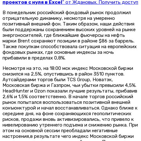
проектов с нуля в Excel
" от Ждановых. Получить доступ
В понедельник российский фондовый рынок продолжил
отрицательную динамику, несмотря на умеренно
позитивный внешний фон. Таким образом, наши действия
были поддержаны сохранением высоких уровней на рынке
энергоносителей, где ближайшие фьючерсы на нефть
марки Brent сохраняют позиции в районе $86 за баррель.
Также покупкам способствовала ситуация на европейских
фондовых рынках, где основные индексы за ночь
прибавили в пределах 0,8%.
Несмотря на это, на 18:00 мск индекс Московской биржи
снизился на 2,5%, опустившись в район 3510 пунктов.
Аутсайдерами торгов были TCS Group, Новатэк,
Московская биржа и Газпром, чьи убытки превысили 4,5%.
HeadHunter и Ozon показали лучшие результаты, прибавив
2,6% и 1,5% соответственно. В начале торгов российский
рынок попытался воспользоваться позитивной внешней
конъюнктурой и начал восстанавливаться. Однако ближе к
середине дня, на фоне сохраняющихся геополитических
рисков, продажи вновь активизировались, что привело к
нивелированию утреннего подъема и снижению рынка. При
этом на основной сессии преобладали негативные
настроения,в результате чего индекс Московской биржи