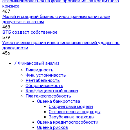
стабилизироваться на фоне проблем из-за кредитного
кризиса
467
Малый и средний бизнес с иностранным капиталом
допустят к льготам
468
ВТБ создаст собственное
579
Ужесточение правил инвестирования пенсий ударит по
доходности
456
⚡ Финансовый анализ
Ликвидность
Фин. устойчивость
Рентабельность
Оборачиваемость
Коэффициентный анализ
Платежеспособность
Оценка банкротства
Скоринговые модели
Отечественные подходы
Зарубежные подходы
Оценка кредитоспособности
Оценка рисков