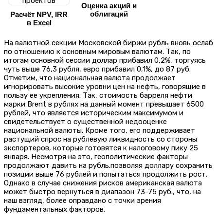
Оценка акций и
облигаций
Расчёт NPV, IRR
в Excel
На валютной секции Московской биржи рубль вновь ослаб
по отношению к основным мировым валютам. Так, по
итогам основной сессии доллар прибавил 0,2%, торгуясь
чуть выше 76,3 рубля, евро прибавил 0,1%, до 87 руб.
Отметим, что национальная валюта продолжает
игнорировать высокие уровни цен на нефть, говорящие в
пользу ее укрепления. Так, стоимость барреля нефти
марки Brent в рублях на данный момент превышает 6500
рублей, что является историческим максимумом и
свидетельствует о существенной недооценке
национальной валюты. Кроме того, его поддерживает
растущий спрос на рублевую ликвидность со стороны
экспортеров, которые готовятся к налоговому пику 25
января. Несмотря на это, геополитические факторы
продолжают давить на рубль.позволяя доллару сохранить
позиции выше 76 рублей и попытаться продолжить рост.
Однако в случае снижения рисков американская валюта
может быстро вернуться в диапазон 73-75 руб., что, на
наш взгляд, более оправдано с точки зрения
фундаментальных факторов.