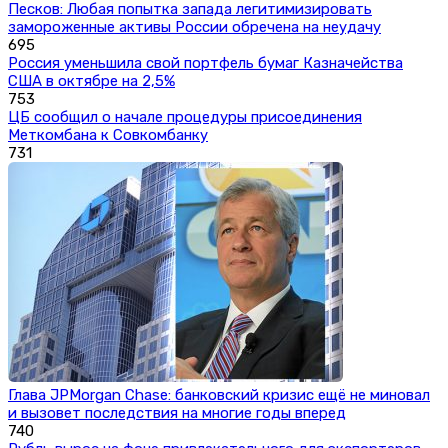
Песков: Любая попытка запада легитимизировать
замороженные активы России обречена на неудачу
695
Россия уменьшила свой портфель бумаг Казначейства
США в октябре на 2,5%
753
ЦБ сообщил о начале процедуры присоединения
Меткомбана к Совкомбанку
731
Глава JPMorgan Chase: банковский кризис ещё не миновал
и вызовет последствия на многие годы вперед
740