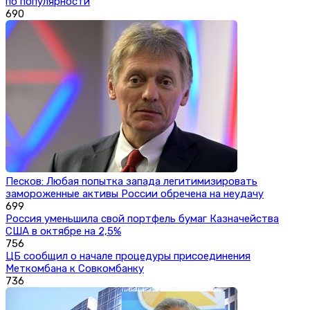
по популярности
690
Песков: Любая попытка запада легитимизировать
замороженные активы России обречена на неудачу
699
Россия уменьшила свой портфель бумаг Казначейства
США в октябре на 2,5%
756
ЦБ сообщил о начале процедуры присоединения
Меткомбана к Совкомбанку
736