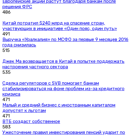
Европейские акции растут благодаря банкам после
решения ФРС
486
Китай потратил $240 млрд на спасение стран,
участвующих в инициативе «Один пояс, один путь»
491
Выручка «Уралкалия» по МСФО за первые 9 месяцев 2016
года снизилась
515
Джек Ма возвращается в Китай в попытке поддержать
настроения частного сектора
535
Сделка регуляторов с SVB помогает банкам
стабилизироваться на фоне проблем из-за кредитного
кризиса
471
Малый и средний бизнес с иностранным капиталом
допустят к льготам
471
ВТБ создаст собственное
583
Ужесточение правил инвестирования пенсий ударит по