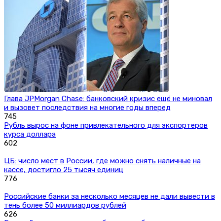
Глава JPMorgan Chase: банковский кризис ещё не миновал
и вызовет последствия на многие годы вперед
745
Рубль вырос на фоне привлекательного для экспортеров
курса доллара
602
ЦБ: число мест в России, где можно снять наличные на
кассе, достигло 25 тысяч единиц
776
Российские банки за несколько месяцев не дали вывести в
тень более 50 миллиардов рублей
626