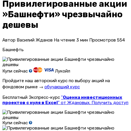
Привилегированные акции
»Башнефти» чрезвычайно
дешевы
Автор
Василий Жданов
На чтение
3 мин
Просмотров
554
Башнефть
Купи сейчас
Лукойл
Пройдите наш авторский курс по выбору акций на
фондовом рынке →
обучающий курс
Бесплатный Экспресс-курс
"
Оценка инвестиционных
проектов с нуля в Excel
" от Ждановых. Получить доступ
Купи сейчас