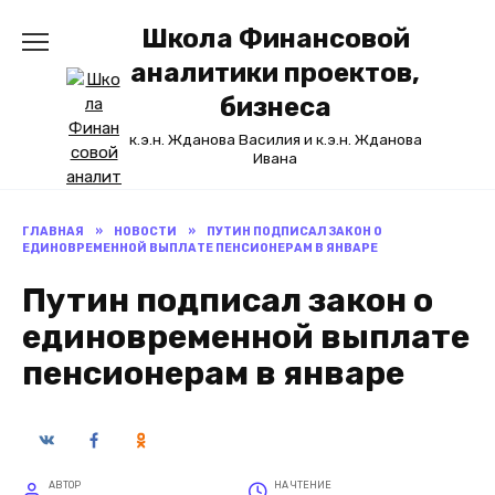
Перейти
Школа Финансовой
к
содержанию
аналитики проектов,
бизнеса
к.э.н. Жданова Василия и к.э.н. Жданова
Ивана
ГЛАВНАЯ
»
НОВОСТИ
»
ПУТИН ПОДПИСАЛ ЗАКОН О
ЕДИНОВРЕМЕННОЙ ВЫПЛАТЕ ПЕНСИОНЕРАМ В ЯНВАРЕ
Путин подписал закон о
единовременной выплате
пенсионерам в январе
АВТОР
НА ЧТЕНИЕ